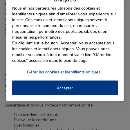
logement
grâce à notre
assurance habitation
,
préserver votre santé
Nous et nos partenaires utilisons des cookies et
en souscrivant une
complémentaire santé
et
sécuriser vos projets
immobiliers
avec notre
assurance prêt immobilier
. Nos agents,
identifiants uniques afin d'améliorer votre expérience sur
présents dans nos agences de Valenton et des communes
le site. Ces cookies et identifiants uniques servent à
avoisinantes, sont à votre écoute pour vous guider dans le choix des
personnaliser le contenu du site, en mesurer la
garanties les plus pertinentes en fonction de votre situation
fréquentation, permettre des publicités ciblées et en
personnelle et familiale.
mesurer les performances.
En cliquant sur le bouton "Accepter" vous acceptez tous
Votre assurance auto, moto
les cookies et identifiants uniques. Vous pouvez aussi
modifier vos choix à tout moment via le lien "Gérer les
ou scooter à Valenton
cookies" accessible dans le pied de page.
Gérer les cookies et identifiants uniques
Pour vos déplacements dans les rues de
Valenton
, comme la rue du
Colonel Fabien ou l'avenue Guy Môquet,
il est essentiel de
bénéficier d'une assurance fiable pour votre véhicule
. Nous vous
Accepter
proposons des formules sur mesure, que vous circuliez en voiture, à
moto ou en scooter.
L'
assurance auto
vous protège notamment contre :
Les accidents de la route
Le vol et le vandalisme
Les incendies