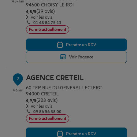
4.37 km
Épargne & retraite
Assurance emprunteur
Prévoyance et dépendance
Protection de la famille
94600 CHOISY LE ROI
(39 avis)
Note de 4.8 sur 5
4,8
/5
Voir les avis
01 48 84 75 13
Vos projets
Assurance animal de compagnie
Protection juridique
Plan épargne retraite
Fermé actuellement
Prendre un RDV
Conseil assurance
Assurance vie
Partir en vacances
Voir l'agence
Outre-mer
Placements financiers
Déménager
AGENCE CRETEIL
2
60 TER RUE DU GENERAL LECLERC
4.6 km
Professionnels
Investissements immobiliers
Changer de voiture
Assurance auto
94000 CRETEIL
(223 avis)
Note de 4.9 sur 5
4,9
/5
Voir les avis
09 86 56 38 00
Allianz en France
Transmission
Départ à la retraite
Assurance habitation
Fermé actuellement
Prendre un RDV
Préparer l’avenir
Le Pack Famille