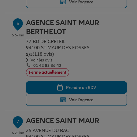
Voir l'agence
AGENCE SAINT MAUR
6
BERTHELOT
5.67 km
77 BD DE CRETEIL
94100 ST MAUR DES FOSSES
(118 avis)
Note de 5 sur 5
5
/5
Voir les avis
01 42 83 36 42
Fermé actuellement
Prendre un RDV
Voir l'agence
AGENCE SAINT MAUR
7
25 AVENUE DU BAC
6.23 km
94100 ST MAUR DES FOSSES