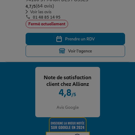
(64 avis)
Note de 4.7 sur 5
4,7
/5
Voir les avis
01 48 85 14 95
Fermé actuellement
Prendre un RDV
Voir l'agence
Note de satisfaction
client chez Allianz
4,8
/5
Note de 4.8 sur 5
Avis Google