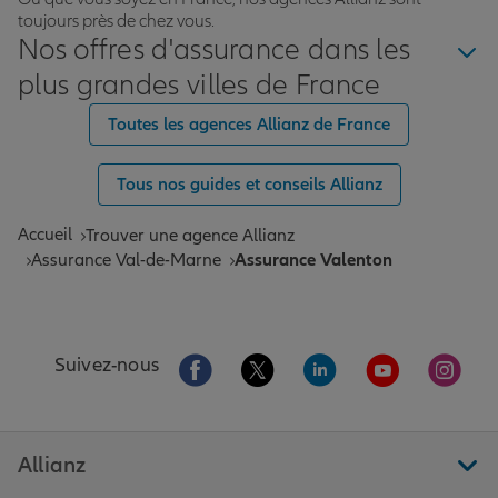
toujours près de chez vous.
Nos offres d'assurance dans les
plus grandes villes de France
Toutes les agences Allianz de France
Tous nos guides et conseils Allianz
Accueil
Trouver une agence Allianz
Assurance Val-de-Marne
Assurance Valenton
Aller sur la page Facebook de Allianz
Aller sur la page Twitter de All
Aller sur la page Linke
Aller sur la pa
Aller 
Suivez-nous
Allianz