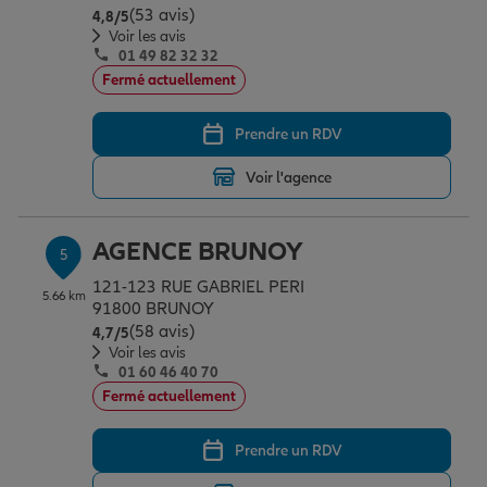
(53 avis)
Note de 4.8 sur 5
4,8
/5
Voir les avis
01 49 82 32 32
Fermé actuellement
Prendre un RDV
Voir l'agence
AGENCE BRUNOY
5
121-123 RUE GABRIEL PERI
5.66 km
91800 BRUNOY
(58 avis)
Note de 4.7 sur 5
4,7
/5
Voir les avis
01 60 46 40 70
Fermé actuellement
Prendre un RDV