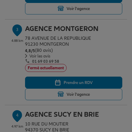
Voir l'agence
Garantie des accidents de la vie
AGENCE MONTGERON
3
78 AVENUE DE LA REPUBLIQUE
Assurance scolaire
4.88 km
91230 MONTGERON
(80 avis)
Note de 4.8 sur 5
4,8
/5
Voir les avis
01 69 03 69 58
Protection juridique
Fermé actuellement
Prendre un RDV
Retraite
Voir l'agence
Tous nos devis d'assurance
AGENCE SUCY EN BRIE
4
10 RUE DU MOUTIER
4.97 km
94370 SUCY EN BRIE