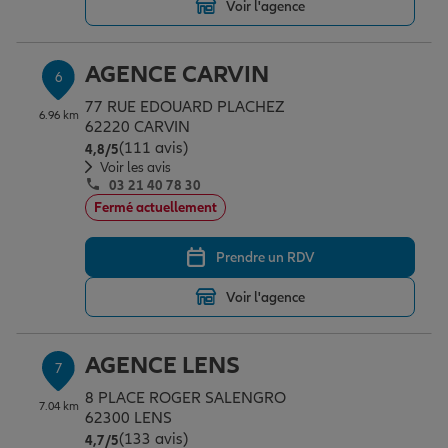
Voir l'agence
AGENCE CARVIN
6
77 RUE EDOUARD PLACHEZ
6.96 km
62220 CARVIN
(111 avis)
Note de 4.8 sur 5
4,8
/5
Voir les avis
03 21 40 78 30
Fermé actuellement
Prendre un RDV
Voir l'agence
AGENCE LENS
7
8 PLACE ROGER SALENGRO
7.04 km
62300 LENS
(133 avis)
Note de 4.7 sur 5
4,7
/5