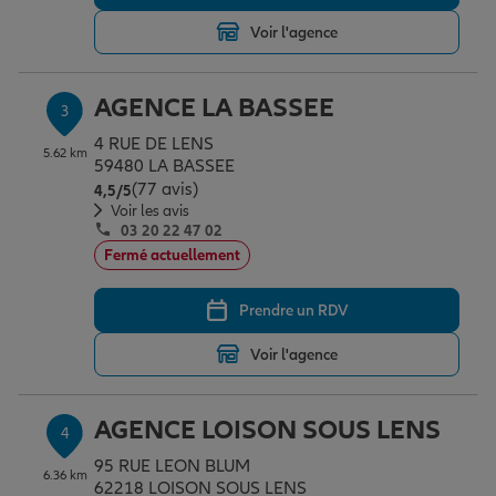
Voir l'agence
Garantie des accidents de la vie
AGENCE LA BASSEE
3
4 RUE DE LENS
Assurance scolaire
5.62 km
59480 LA BASSEE
(77 avis)
Note de 4.5 sur 5
4,5
/5
Voir les avis
03 20 22 47 02
Protection juridique
Fermé actuellement
Prendre un RDV
Retraite
Voir l'agence
Tous nos devis d'assurance
AGENCE LOISON SOUS LENS
4
95 RUE LEON BLUM
6.36 km
62218 LOISON SOUS LENS