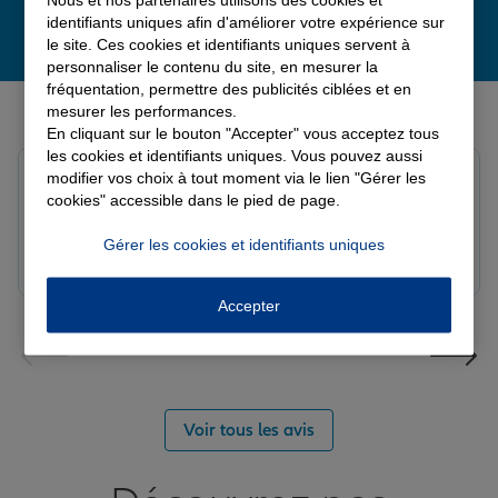
identifiants uniques afin d'améliorer votre expérience sur
le site. Ces cookies et identifiants uniques servent à
personnaliser le contenu du site, en mesurer la
fréquentation, permettre des publicités ciblées et en
Derniers avis de nos agences Allianz
mesurer les performances.
En cliquant sur le bouton "Accepter" vous acceptez tous
les cookies et identifiants uniques. Vous pouvez aussi
Fanny B.
modifier vos choix à tout moment via le lien "Gérer les
Note de 5 sur 5
cookies" accessible dans le pied de page.
Le 09/08/2026 - Agence LANGRES-SAINT GEOSMES
Très bonne agence. Notre conseillère Laura est
Gérer les cookies et identifiants uniques
réactive et professionnelle.
Accepter
Voir tous les avis