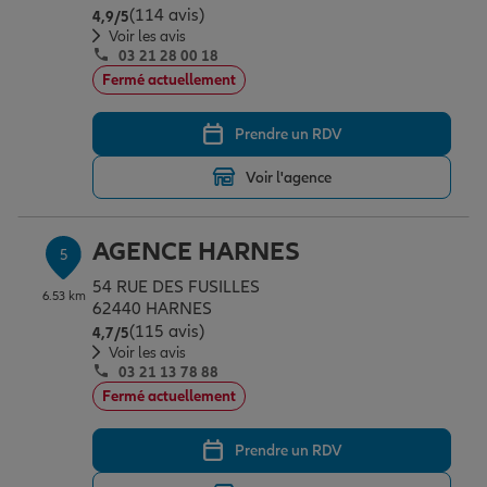
(114 avis)
Note de 4.9 sur 5
4,9
/5
Voir les avis
03 21 28 00 18
Fermé actuellement
Prendre un RDV
Voir l'agence
AGENCE HARNES
5
54 RUE DES FUSILLES
6.53 km
62440 HARNES
(115 avis)
Note de 4.7 sur 5
4,7
/5
Voir les avis
03 21 13 78 88
Fermé actuellement
Prendre un RDV