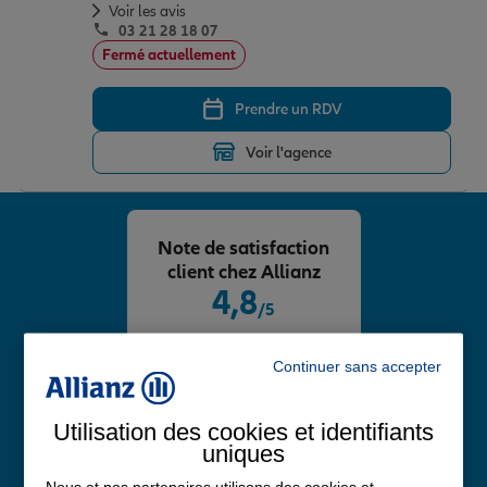
Voir les avis
03 21 28 18 07
Fermé actuellement
Prendre un RDV
Voir l'agence
Note de satisfaction
client chez Allianz
4,8
/5
Note de 4.8 sur 5
Avis Google
Continuer sans accepter
Utilisation des cookies et identifiants
uniques
Nous et nos partenaires utilisons des cookies et