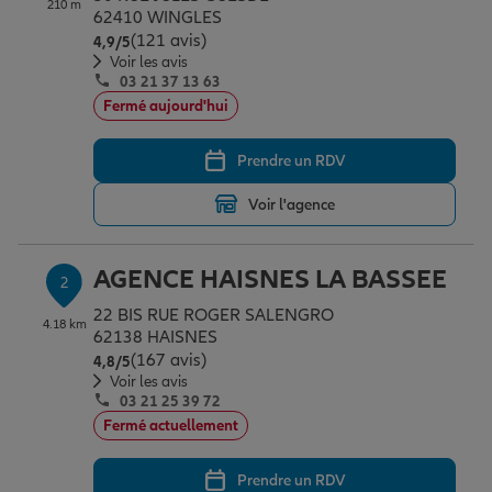
210 m
Épargne & retraite
Assurance emprunteur
Prévoyance et dépendance
Protection de la famille
62410 WINGLES
(121 avis)
Note de 4.9 sur 5
4,9
/5
Voir les avis
03 21 37 13 63
Vos projets
Assurance animal de compagnie
Protection juridique
Plan épargne retraite
Fermé aujourd'hui
Prendre un RDV
Conseil assurance
Assurance vie
Partir en vacances
Voir l'agence
Outre-mer
Placements financiers
Déménager
AGENCE HAISNES LA BASSEE
2
22 BIS RUE ROGER SALENGRO
4.18 km
Professionnels
Investissements immobiliers
Changer de voiture
Assurance auto
62138 HAISNES
(167 avis)
Note de 4.8 sur 5
4,8
/5
Voir les avis
03 21 25 39 72
Allianz en France
Transmission
Départ à la retraite
Assurance habitation
Fermé actuellement
Prendre un RDV
Préparer l’avenir
Le Pack Famille