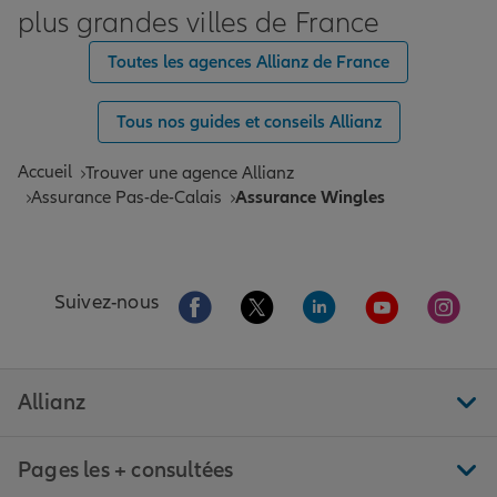
plus grandes villes de France
Toutes les agences Allianz de France
Tous nos guides et conseils Allianz
Accueil
Trouver une agence Allianz
Assurance Pas-de-Calais
Assurance Wingles
Aller sur la page Facebook de Allianz
Aller sur la page Twitter de All
Aller sur la page Linke
Aller sur la pa
Aller 
Suivez-nous
Allianz
Pages les + consultées