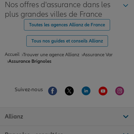
Nos offres d'assurance dans les
plus grandes villes de France
Toutes les agences Allianz de France
Tous nos guides et conseils Allianz
Accueil
Trouver une agence Allianz
Assurance Var
Assurance Brignoles
Aller sur la page Facebook de Allianz
Aller sur la page Twitter de All
Aller sur la page Linke
Aller sur la pa
Aller 
Suivez-nous
Allianz