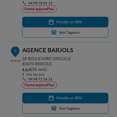
04 94 78 03 13
Fermé aujourd'hui
Prendre un RDV
Voir l'agence
AGENCE BARJOLS
5
28 BOULEVARD GRISOLLE
19.8 km
83670 BARJOLS
(56 avis)
Note de 4.6 sur 5
4,6
/5
Voir les avis
04 94 72 36 31
Fermé aujourd'hui
Prendre un RDV
Voir l'agence