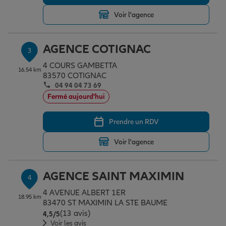
Voir l'agence
Garantie des accidents de la vie
AGENCE COTIGNAC
3
4 COURS GAMBETTA
Assurance scolaire
16.54 km
83570 COTIGNAC
04 94 04 73 69
Fermé aujourd'hui
Protection juridique
Prendre un RDV
Voir l'agence
Retraite
AGENCE SAINT MAXIMIN
4
Tous nos devis d'assurance
4 AVENUE ALBERT 1ER
18.95 km
83470 ST MAXIMIN LA STE BAUME
(13 avis)
Note de 4.5 sur 5
4,5
/5
Voir les avis