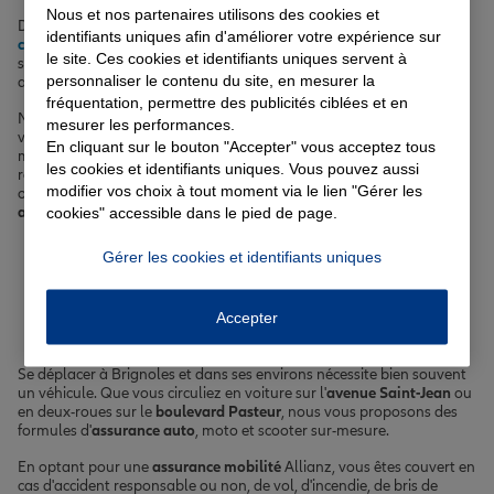
Nous et nos partenaires utilisons des cookies et
De l'
assurance auto
à l'
assurance habitation
en passant par la
identifiants uniques afin d'améliorer votre expérience sur
complémentaire santé
, l'assurance vie ou l'assurance scolaire, nous
le site. Ces cookies et identifiants uniques servent à
sommes là pour vous accompagner au quotidien et sécuriser votre
personnaliser le contenu du site, en mesurer la
avenir ainsi que celui de vos proches.
fréquentation, permettre des publicités ciblées et en
Nos agents Allianz à Brignoles sont à votre écoute pour étudier
mesurer les performances.
votre situation personnelle, vous conseiller et vous proposer les
En cliquant sur le bouton "Accepter" vous acceptez tous
meilleures garanties au meilleur prix. N'hésitez pas à prendre
les cookies et identifiants uniques. Vous pouvez aussi
rendez-vous dans l'une de nos agences de la rue de la République
modifier vos choix à tout moment via le lien "Gérer les
ou de l'avenue Maréchal Foch pour discuter de vos besoins en
assurance
et obtenir un devis personnalisé.
cookies" accessible dans le pied de page.
Gérer les cookies et identifiants uniques
Votre assurance auto, moto
ou scooter à Brignoles
Accepter
Se déplacer à Brignoles et dans ses environs nécessite bien souvent
un véhicule. Que vous circuliez en voiture sur l'
avenue Saint-Jean
ou
en deux-roues sur le
boulevard Pasteur
, nous vous proposons des
formules d'
assurance auto
, moto et scooter sur-mesure.
En optant pour une
assurance mobilité
Allianz, vous êtes couvert en
cas d'accident responsable ou non, de vol, d'incendie, de bris de