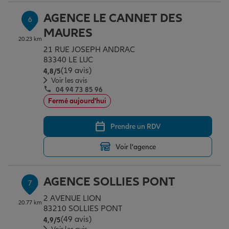
AGENCE LE CANNET DES
6
MAURES
20.23 km
21 RUE JOSEPH ANDRAC
83340 LE LUC
(19 avis)
Note de 4.8 sur 5
4,8
/5
Voir les avis
04 94 73 85 96
Fermé aujourd'hui
Prendre un RDV
Voir l'agence
AGENCE SOLLIES PONT
7
2 AVENUE LION
20.77 km
83210 SOLLIES PONT
(49 avis)
Note de 4.9 sur 5
4,9
/5