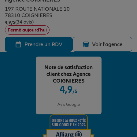
Épargne & retraite
Assurance emprunteur
Prévoyance et dépendance
Protection de la famille
197 ROUTE NATIONALE 10
78310 COIGNIERES
(34 avis)
Note de 4.9 sur 5
4,9
/5
Vos projets
Assurance animal de compagnie
Protection juridique
Plan épargne retraite
Fermé aujourd'hui
Prendre un RDV
Voir l'agence
Conseil assurance
Assurance vie
Partir en vacances
Note de satisfaction
Outre-mer
Placements financiers
Déménager
client chez Agence
COIGNIERES
4,9
/5
Professionnels
Investissements immobiliers
Changer de voiture
Assurance auto
Note de 4.9 sur 5
Avis Google
Allianz en France
Transmission
Départ à la retraite
Assurance habitation
Préparer l’avenir
Le Pack Famille