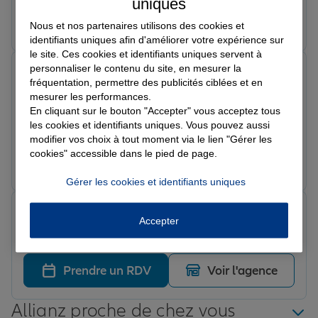
accompagnement
uniques
Prendre un RDV
Voir l'agence
Nous et nos partenaires utilisons des cookies et
identifiants uniques afin d'améliorer votre expérience sur
le site. Ces cookies et identifiants uniques servent à
personnaliser le contenu du site, en mesurer la
Nabila A.
fréquentation, permettre des publicités ciblées et en
Note de 5 sur 5
Le 14/04/2026 - Agence COIGNIERES
mesurer les performances.
Super accompagnement d’Alex. Rapide, clair et très
En cliquant sur le bouton "Accepter" vous acceptez tous
pro. Merci !
les cookies et identifiants uniques. Vous pouvez aussi
modifier vos choix à tout moment via le lien "Gérer les
cookies" accessible dans le pied de page.
Prendre un RDV
Voir l'agence
Gérer les cookies et identifiants uniques
Tesfaye
Accepter
Note de 5 sur 5
Le 19/02/2026 - Agence COIGNIERES
Prendre un RDV
Voir l'agence
Allianz proche de chez vous