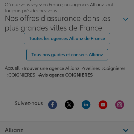
Où que vous soyez en France, nos agences Allianz sont
toujours près de chez vous.
Nos offres d'assurance dans les
plus grandes villes de France
Toutes les agences Allianz de France
Tous nos guides et conseils Allianz
Accueil
Trouver une agence Allianz
Yvelines
Coignières
COIGNIERES
Avis agence COIGNIERES
Aller sur la page Facebook de Allianz
Aller sur la page Twitter de All
Aller sur la page Linke
Aller sur la pa
Aller 
Suivez-nous
Allianz