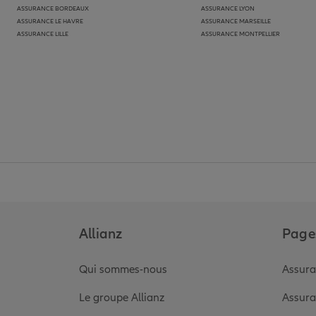
ASSURANCE BORDEAUX
ASSURANCE LYON
ASSURANCE LE HAVRE
ASSURANCE MARSEILLE
ASSURANCE LILLE
ASSURANCE MONTPELLIER
Allianz
Pages
Qui sommes-nous
Assura
Le groupe Allianz
Assura