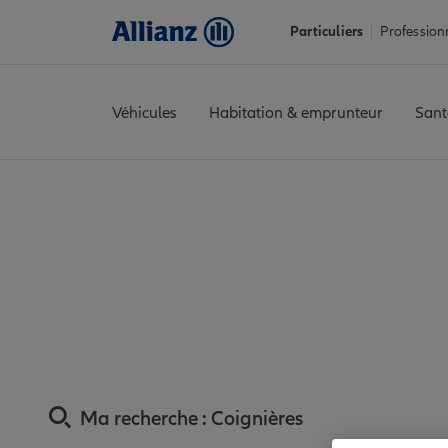
Particuliers
Profession
Véhicules
Habitation & emprunteur
Sant
Accueil
Trouver une agence Allianz
Assurance Yvelines
Assur
Assurance Coigniè
Ma recherche :
Coignières