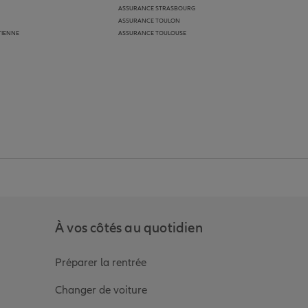
ASSURANCE STRASBOURG
ASSURANCE TOULON
TIENNE
ASSURANCE TOULOUSE
anz
in de Allianz
ge Youtube de Allianz
ur la page Instagram de Allianz
À vos côtés au quotidien
Préparer la rentrée
Changer de voiture