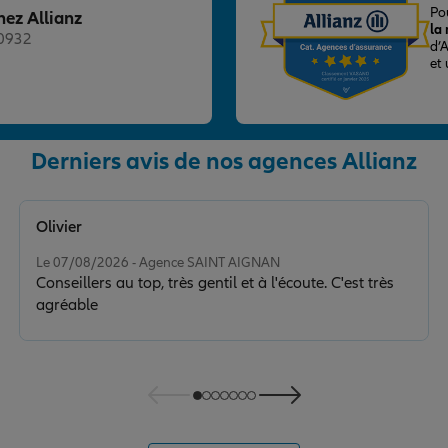
Po
hez Allianz
la
20932
d’
et
Derniers avis de nos agences Allianz
nce
Olivier
Note de 5 sur 5
Le 07/08/2026 - Agence SAINT AIGNAN
Conseillers au top, très gentil et à l'écoute. C'est très
agréable
nce