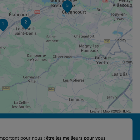
5
2
1
Leaflet
| Map ©2026
HERE
important pour nous :
être les meilleurs pour vous