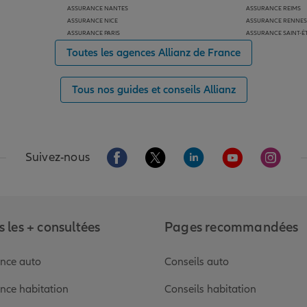
ASSURANCE NANTES
ASSURANCE REIMS
ASSURANCE NICE
ASSURANCE RENNES
ASSURANCE PARIS
ASSURANCE SAINT-É
Toutes les agences Allianz de France
Tous nos guides et conseils Allianz
Aller sur la page Facebook de Allianz
Aller sur la page Twitter de Alli
Aller sur la page Linked
Aller sur la pa
Aller s
Suivez-nous
 les + consultées
Pages recommandées
nce auto
Conseils auto
nce habitation
Conseils habitation