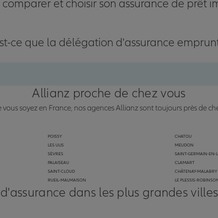
omparer et choisir son assurance de prêt i
st-ce que la délégation d'assurance emprun
Allianz proche de chez vous
vous soyez en France, nos agences Allianz sont toujours près de ch
POISSY
CHATOU
LES ULIS
MEUDON
SÈVRES
SAINT-GERMAIN-EN-
PALAISEAU
CLAMART
SAINT-CLOUD
CHÂTENAY-MALABRY
RUEIL-MALMAISON
LE PLESSIS-ROBINSO
 d'assurance dans les plus grandes ville