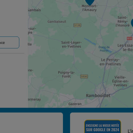
nce
nce
L'