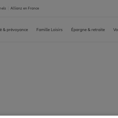
nels
Allianz en France
é & prévoyance
Famille Loisirs
Épargne & retraite
Vo
ance Coignières
res : 7 agences Alli
Coignières