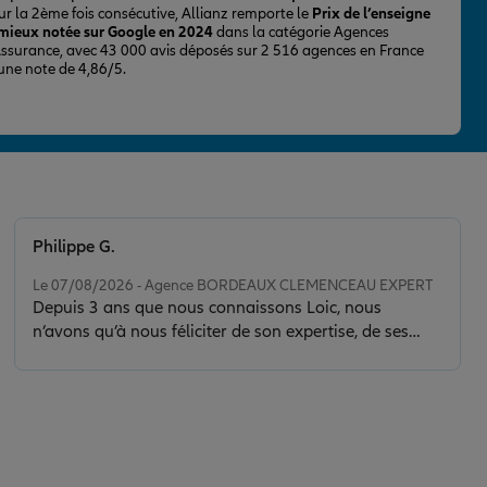
ur la 2ème fois consécutive, Allianz remporte le
Prix de l’enseigne
 mieux notée sur Google en 2024
dans la catégorie Agences
Assurance, avec 43 000 avis déposés sur 2 516 agences en France
 une note de 4,86/5.
Philippe G.
Note de 5 sur 5
Le 07/08/2026 - Agence BORDEAUX CLEMENCEAU EXPERT
Depuis 3 ans que nous connaissons Loic, nous
n’avons qu’à nous féliciter de son expertise, de ses
conseils et de la clarté de son discours. Il nous a sorti
d’une situation délicate en faisant toujours preuve de
calme, de sérénité et de discernement. Son contact est
de plus très agréable.