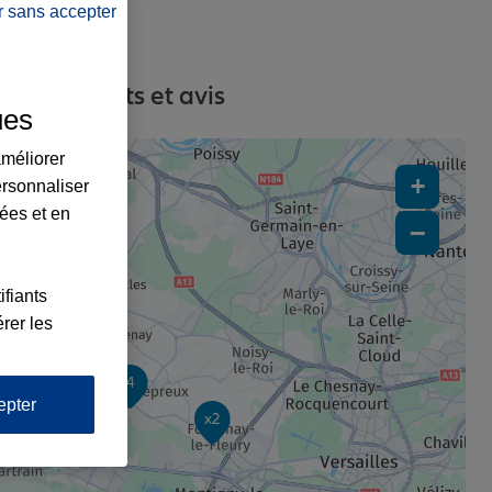
r sans accepter
es, contacts et avis
ues
améliorer
+
ersonnaliser
lées et en
−
ifiants
rer les
4
epter
x2