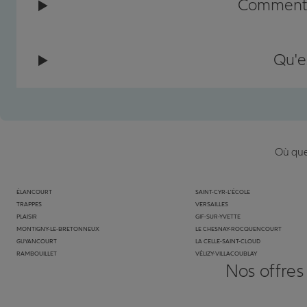
Comment c
Qu'e
Où que 
ÉLANCOURT
SAINT-CYR-L'ÉCOLE
TRAPPES
VERSAILLES
PLAISIR
GIF-SUR-YVETTE
MONTIGNY-LE-BRETONNEUX
LE CHESNAY-ROCQUENCOURT
GUYANCOURT
LA CELLE-SAINT-CLOUD
RAMBOUILLET
VÉLIZY-VILLACOUBLAY
Nos offres