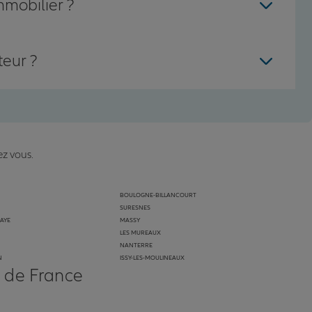
mmobilier ?
teur ?
ez vous.
BOULOGNE-BILLANCOURT
SURESNES
LAYE
MASSY
LES MUREAUX
NANTERRE
N
ISSY-LES-MOULINEAUX
s de France