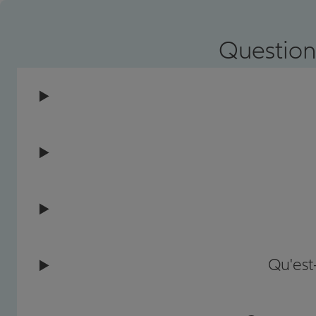
Prendre un RDV
Voir l'age
Question
Qu'est