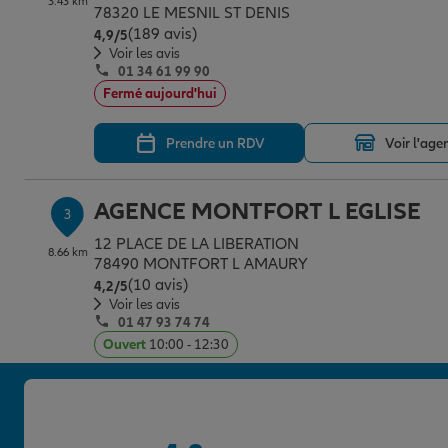
3.43 km
78320 LE MESNIL ST DENIS
(189 avis)
Note de 4.9 sur 5
4,9
/5
Voir les avis
01 34 61 99 90
Fermé aujourd'hui
Prendre un RDV
Voir l'age
AGENCE MONTFORT L EGLISE
3
12 PLACE DE LA LIBERATION
8.66 km
78490 MONTFORT L AMAURY
(10 avis)
Note de 4.2 sur 5
4,2
/5
Voir les avis
01 47 93 74 74
Ouvert
10:00 - 12:30
Prendre un RDV
Voir l'age