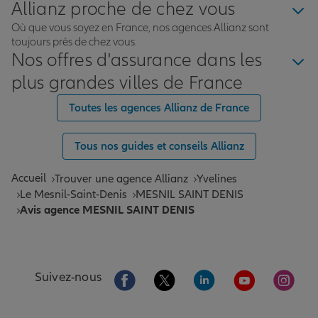
Allianz proche de chez vous
Où que vous soyez en France, nos agences Allianz sont
toujours près de chez vous.
Nos offres d'assurance dans les
plus grandes villes de France
Toutes les agences Allianz de France
Tous nos guides et conseils Allianz
Accueil
Trouver une agence Allianz
Yvelines
Le Mesnil-Saint-Denis
MESNIL SAINT DENIS
Avis agence MESNIL SAINT DENIS
Aller sur la page Facebook de Allianz
Aller sur la page Twitter de All
Aller sur la page Linke
Aller sur la pa
Aller 
Suivez-nous