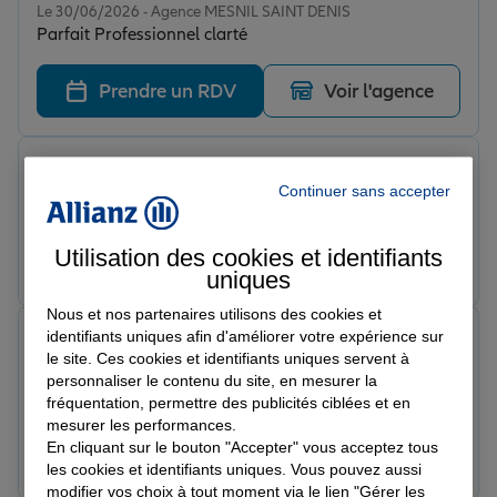
Le 30/06/2026 - Agence MESNIL SAINT DENIS
Parfait Professionnel clarté
Prendre un RDV
Voir l'agence
Marine B.
Note de 5 sur 5
Continuer sans accepter
Le 27/06/2026 - Agence MESNIL SAINT DENIS
Utilisation des cookies et identifiants
Prendre un RDV
Voir l'agence
uniques
Nous et nos partenaires utilisons des cookies et
mounir o.
identifiants uniques afin d'améliorer votre expérience sur
Note de 5 sur 5
le site. Ces cookies et identifiants uniques servent à
Le 17/06/2026 - Agence MESNIL SAINT DENIS
personnaliser le contenu du site, en mesurer la
Mesnil
fréquentation, permettre des publicités ciblées et en
mesurer les performances.
En cliquant sur le bouton "Accepter" vous acceptez tous
Prendre un RDV
Voir l'agence
les cookies et identifiants uniques. Vous pouvez aussi
modifier vos choix à tout moment via le lien "Gérer les