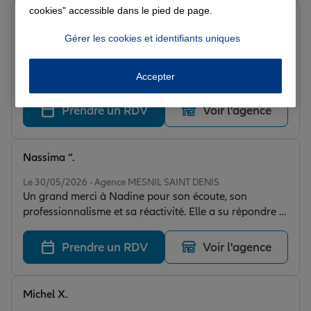
cookies" accessible dans le pied de page.
seyyid e.
Note de 5 sur 5
Gérer les cookies et identifiants uniques
Le 13/06/2026 - Agence MESNIL SAINT DENIS
Très satisfait de mon échange avec la conseillère
Nadine elle a été aimable, à l’écoute et très efficace
Accepter
dans le traitement de ma demande. Merci pour son
professionnalisme
Prendre un RDV
Voir l'agence
Nassima “.
Note de 5 sur 5
Le 30/05/2026 - Agence MESNIL SAINT DENIS
Un grand merci à Nadine pour son écoute, son
professionnalisme et sa réactivité. Elle a su répondre à
toutes mes questions avec efficacité et bienveillance.
Radouane
Prendre un RDV
Voir l'agence
Michel X.
Note de 5 sur 5