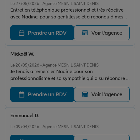
Le 27/05/2026 - Agence MESNIL SAINT DENIS
Entretien téléphonique professionnel et très réactive
avec Nadine, pour sa gentillesse et a répondu à mes
attentes. Elle fait preuve d'un professionnalisme
exemplaire et en lui souhaitant une excellente
Prendre un RDV
Voir l'agence
continuation. Je ne manquerai pas de faire a nouveau
appel à ses services.
Mickaël W.
Note de 5 sur 5
Le 20/05/2026 - Agence MESNIL SAINT DENIS
Je tenais à remercier Nadine pour son
professionnalisme et sa sympathie qui a su répondre à
toutes mes attentes. Je recommande vivement !
Prendre un RDV
Voir l'agence
Emmanuel D.
Note de 5 sur 5
Le 09/04/2026 - Agence MESNIL SAINT DENIS