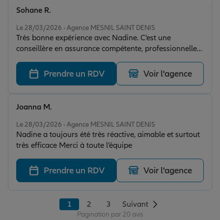
Sohane R.
Note de 5 sur 5
Le 28/03/2026 - Agence MESNIL SAINT DENIS
Très bonne expérience avec Nadine. C’est une
conseillère en assurance compétente, professionnelle
et très gentille. Elle connaît parfaitement son métier et
prend le temps d’expliquer clairement. Je recommande
Prendre un RDV
Voir l'agence
sans hésiter !
Joanna M.
Note de 5 sur 5
Le 28/03/2026 - Agence MESNIL SAINT DENIS
Nadine a toujours été très réactive, aimable et surtout
très efficace Merci à toute l’équipe
Prendre un RDV
Voir l'agence
1
2
3
Suivant
Pagination par 20 avis