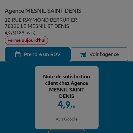
Épargne & retraite
Assurance emprunteur
Prévoyance et dépendance
Protection de la famille
Agence MESNIL SAINT DENIS
12 RUE RAYMOND BERRURIER
Vos projets
Assurance animal de compagnie
Protection juridique
Plan épargne retraite
78320 LE MESNIL ST DENIS
(189 avis)
Note de 4.9 sur 5
4,9
/5
Fermé aujourd'hui
Conseil assurance
Assurance vie
Partir en vacances
Prendre un RDV
Voir l'agence
Outre-mer
Placements financiers
Déménager
Note de satisfaction
client chez Agence
Professionnels
Investissements immobiliers
Changer de voiture
Assurance auto
MESNIL SAINT
DENIS
4,9
/5
Allianz en France
Transmission
Départ à la retraite
Assurance habitation
Note de 4.9 sur 5
Avis Google
Préparer l’avenir
Le Pack Famille