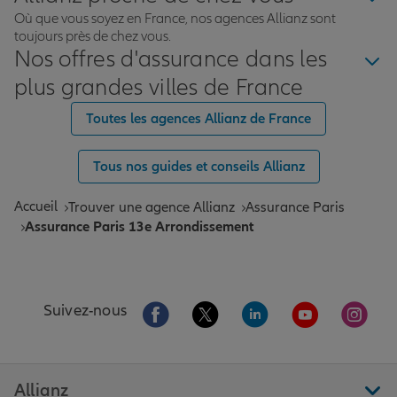
Où que vous soyez en France, nos agences Allianz sont
toujours près de chez vous.
Nos offres d'assurance dans les
plus grandes villes de France
Toutes les agences Allianz de France
Tous nos guides et conseils Allianz
Accueil
Trouver une agence Allianz
Assurance Paris
Assurance Paris 13e Arrondissement
Aller sur la page Facebook de Allianz
Aller sur la page Twitter de All
Aller sur la page Linke
Aller sur la pa
Aller 
Suivez-nous
Allianz