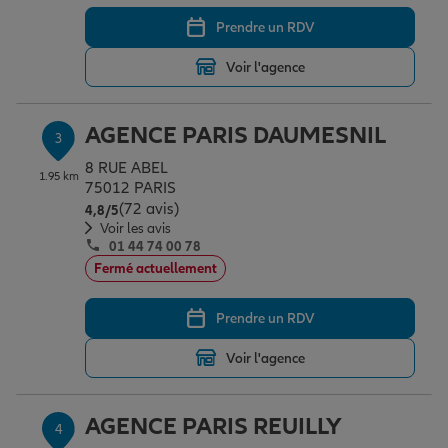
Prendre un RDV
Garantie des accidents de la vie
Voir l'agence
AGENCE PARIS DAUMESNIL
Assurance scolaire
3
8 RUE ABEL
1.95 km
75012 PARIS
(72 avis)
Note de 4.8 sur 5
Protection juridique
4,8
/5
Voir les avis
01 44 74 00 78
Fermé actuellement
Retraite
Prendre un RDV
Tous nos devis d'assurance
Voir l'agence
AGENCE PARIS REUILLY
4