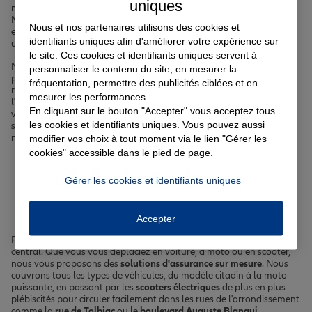
uniques
multiculturel. Entre les tours modernes de la Bibliothèque François
Mitterrand, le charme pittoresque de la Butte-aux-Cailles et les
Nous et nos partenaires utilisons des cookies et
espaces verts du parc Montsouris, ce quartier offre un cadre de vie
identifiants uniques afin d'améliorer votre expérience sur
unique.
le site. Ces cookies et identifiants uniques servent à
Nous sommes là pour vous aider à
protéger
ce qui compte le plus
personnaliser le contenu du site, en mesurer la
pour vous dans cet environnement urbain. Nos
agents
Allianz,
fréquentation, permettre des publicités ciblées et en
répartis dans plusieurs agences de proximité comme celle de
mesurer les performances.
l'avenue de Choisy ou de la rue Bobillot, sont à votre écoute pour
En cliquant sur le bouton "Accepter" vous acceptez tous
vous guider dans le choix de vos
garanties d'assurance
. Que vous
les cookies et identifiants uniques. Vous pouvez aussi
soyez actif, étudiant ou retraité, nous avons des solutions sur
mesure pour répondre à vos attentes.
modifier vos choix à tout moment via le lien "Gérer les
cookies" accessible dans le pied de page.
Votre assurance auto, moto
Gérer les cookies et identifiants uniques
ou scooter à Paris 13ème
Accepter
Paris 13ème est un arrondissement où la
mobilité
est un enjeu
central. Que vous vous déplaciez en voiture, à moto ou en scooter,
nous vous proposons des
solutions d'assurance sur mesure
. Nous
couvrons tous les types de véhicules, du modèle citadin à la moto
puissante, en passant par les
scooters électriques
de plus en plus
plébiscités pour circuler facilement dans les rues de l'arrondissement
comme la
rue de Tolbiac
ou le
boulevard Auguste Blanqui
.