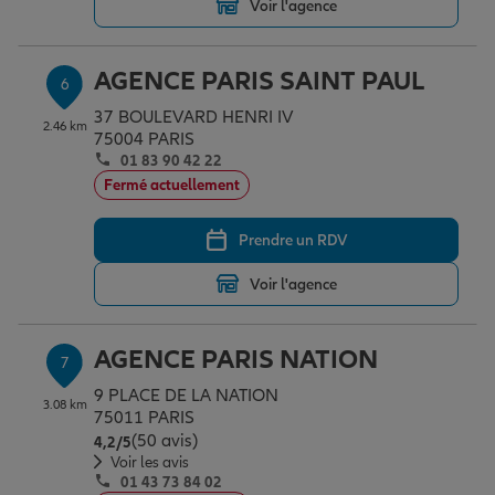
Voir l'agence
AGENCE PARIS SAINT PAUL
6
37 BOULEVARD HENRI IV
2.46 km
75004 PARIS
01 83 90 42 22
Fermé actuellement
Prendre un RDV
Voir l'agence
AGENCE PARIS NATION
7
9 PLACE DE LA NATION
3.08 km
75011 PARIS
(50 avis)
Note de 4.2 sur 5
4,2
/5
Voir les avis
01 43 73 84 02