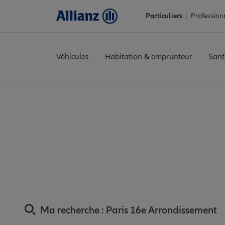
Particuliers
Profession
Véhicules
Habitation & emprunteur
Sant
Accueil
Trouver une agence Allianz
Assurance Paris
Assuranc
Assurance Paris 1
Pa
Ma recherche :
Paris 16e Arrondissement