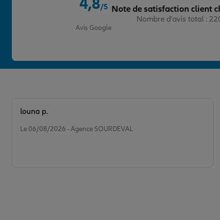
4,8
AGENCE PARIS EXELMENS EXP
/5
Note de satisfaction client c
4
Note de 4.8 sur 5
Nombre d'avis total : 2
59 BD EXELMANS
Avis Google
75016 PARIS
06 62 22 71 50
Fermé aujourd'hui
Prendre un RDV
Voir l'age
AGENCE PARIS KLEBER EXPERT
louna p.
5
Note de 5 sur 5
10 AVENUE KLEBER
Le 06/08/2026 - Agence SOURDEVAL
75116 PARIS
(5 avis)
Note de 5 sur 5
5
/5
Voir les avis
06 62 97 07 12
Fermé aujourd'hui
Prendre un RDV
Voir l'age