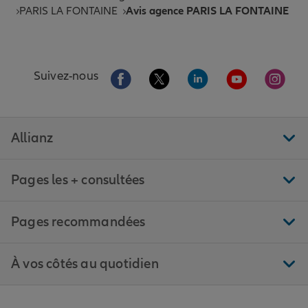
PARIS LA FONTAINE
Avis agence PARIS LA FONTAINE
Aller sur la page Facebook de Allianz
Aller sur la page Twitter de All
Aller sur la page Linke
Aller sur la pa
Aller 
Suivez-nous
Allianz
Pages les + consultées
Pages recommandées
À vos côtés au quotidien