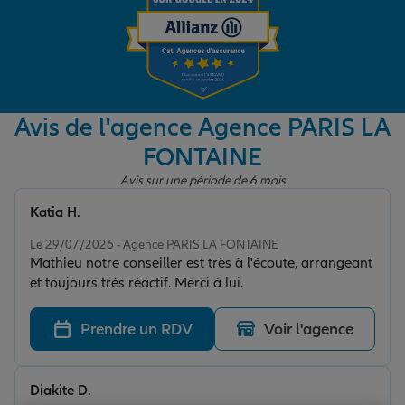
Garantie des accidents de la vie
Avis de l'agence Agence PARIS LA
Assurance scolaire
FONTAINE
Avis sur une période de 6 mois
Protection juridique
Katia H.
Note de 5 sur 5
Le 29/07/2026 - Agence PARIS LA FONTAINE
Retraite
Mathieu notre conseiller est très à l'écoute, arrangeant
et toujours très réactif. Merci à lui.
Tous nos devis d'assurance
Prendre un RDV
Voir l'agence
Diakite D.