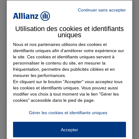
Note de 5 sur 5
Le 31/03/2026 - Agence PARIS LA FONTAINE
Continuer sans accepter
Prendre un RDV
Voir l'agence
Utilisation des cookies et identifiants
uniques
Sun
Nous et nos partenaires utilisons des cookies et
Note de 5 sur 5
identifiants uniques afin d'améliorer votre expérience sur
Le 18/03/2026 - Agence PARIS LA FONTAINE
le site. Ces cookies et identifiants uniques servent à
J'ai souscrit à plusieurs contrats avec Mathieu et c'est
personnaliser le contenu du site, en mesurer la
toujours un plaisir de savoir qu'il gère mes assurances
fréquentation, permettre des publicités ciblées et en
depuis des années
mesurer les performances.
En cliquant sur le bouton "Accepter" vous acceptez tous
Prendre un RDV
Voir l'agence
les cookies et identifiants uniques. Vous pouvez aussi
modifier vos choix à tout moment via le lien "Gérer les
cookies" accessible dans le pied de page.
Achraf S.
Note de 5 sur 5
Gérer les cookies et identifiants uniques
Le 05/03/2026 - Agence PARIS LA FONTAINE
Prendre un RDV
Voir l'agence
Accepter