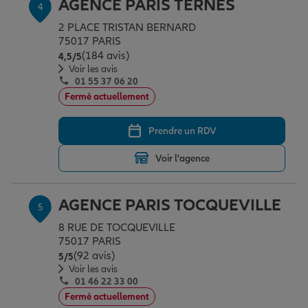
AGENCE PARIS TERNES
4
2 PLACE TRISTAN BERNARD
75017 PARIS
(184 avis)
Note de 4.5 sur 5
4,5
/5
Voir les avis
01 55 37 06 20
Fermé actuellement
Prendre un RDV
Voir l'agence
AGENCE PARIS TOCQUEVILLE
5
8 RUE DE TOCQUEVILLE
75017 PARIS
(92 avis)
Note de 5 sur 5
5
/5
Voir les avis
01 46 22 33 00
Fermé actuellement