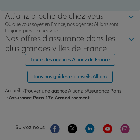
Allianz proche de chez vous
Où que vous soyez en France, nos agences Allianz sont
toujours près de chez vous.
Nos offres d'assurance dans les
plus grandes villes de France
Toutes les agences Allianz de France
Tous nos guides et conseils Allianz
Accueil
Trouver une agence Allianz
Assurance Paris
Assurance Paris 17e Arrondissement
Aller sur la page Facebook de Allianz
Aller sur la page Twitter de All
Aller sur la page Linke
Aller sur la pa
Aller 
Suivez-nous