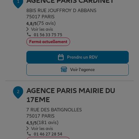
AGENCE PARIS CARDINET
1
Épargne & retraite
Assurance emprunteur
Prévoyance et dépendance
Protection de la famille
8BIS RUE JOUFFROY D ABBANS
75017 PARIS
(75 avis)
Note de 4.8 sur 5
4,8
/5
Vos projets
Assurance animal de compagnie
Protection juridique
Plan épargne retraite
Voir les avis
01 56 33 75 75
Fermé actuellement
Conseil assurance
Assurance vie
Partir en vacances
Prendre un RDV
Voir l'agence
Outre-mer
Placements financiers
Déménager
AGENCE PARIS MAIRIE DU
2
Professionnels
Investissements immobiliers
Changer de voiture
Assurance auto
17EME
7 RUE DES BATIGNOLLES
Allianz en France
Transmission
Départ à la retraite
Assurance habitation
75017 PARIS
(181 avis)
Note de 4.5 sur 5
4,5
/5
Voir les avis
01 46 27 28 54
Préparer l’avenir
Le Pack Famille