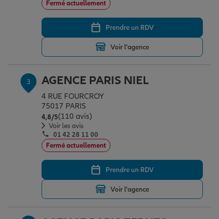
Fermé actuellement
Prendre un RDV
Garantie des accidents de la vie
Voir l'agence
Assurance scolaire
AGENCE PARIS NIEL
3
4 RUE FOURCROY
Protection juridique
75017 PARIS
(110 avis)
Note de 4.8 sur 5
4,8
/5
Voir les avis
01 42 28 11 00
Retraite
Fermé actuellement
Prendre un RDV
Tous nos devis d'assurance
Voir l'agence