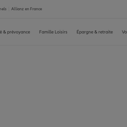
nels
Allianz en France
é & prévoyance
Famille Loisirs
Épargne & retraite
Vo
e Paris 9e Arrondissement
e Arrondissement : 5
aris 9e Arrondisseme