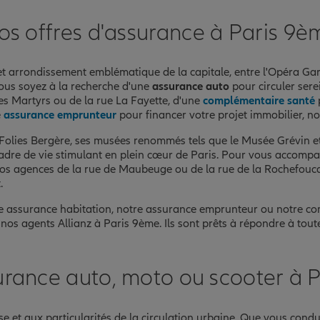
os offres d'assurance à Paris 9è
t arrondissement emblématique de la capitale, entre l'Opéra Ga
ous soyez à la recherche d'une
assurance auto
pour circuler ser
s Martyrs ou de la rue La Fayette, d'une
complémentaire santé
p
e
assurance emprunteur
pour financer votre projet immobilier, nou
Folies Bergère, ses musées renommés tels que le Musée Grévin e
cadre de vie stimulant en plein cœur de Paris. Pour vous accom
s nos agences de la rue de Maubeuge ou de la rue de la Rochefou
.
re assurance habitation, notre assurance emprunteur ou notre com
nos agents Allianz à Paris 9ème. Ils sont prêts à répondre à tout
urance auto, moto ou scooter à 
e et aux particularités de la circulation urbaine. Que vous cond