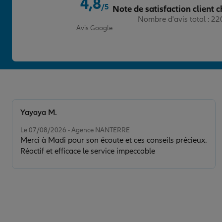
4,8
29 RUE DES MARTYRS
/5
Note de satisfaction client c
75009 PARIS
Note de 4.8 sur 5
Nombre d'avis total : 2
(120 avis)
Note de 4.4 sur 5
4,4
/5
Avis Google
01 45 96 36 10
Fermé actuellement
Prendre un RDV
Voir l'age
AGENCE PARIS MARTYRS
5
Yayaya M.
64 RUE DE LA ROCHEFOUCAULD
Note de 5 sur 5
Le 07/08/2026 - Agence NANTERRE
75009 PARIS
Merci à Madi pour son écoute et ces conseils précieux.
01 40 03 87 00
Réactif et efficace le service impeccable
Fermé aujourd'hui
Prendre un RDV
Voir l'age