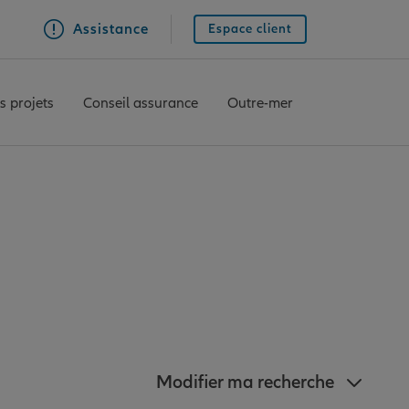
Assistance
Espace client
s projets
Conseil assurance
Outre-mer
 agences Allianz à
nt
Modifier ma recherche