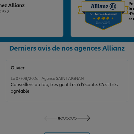
Po
hez Allianz
la
20932
d’
et
nce
Derniers avis de nos agences Allianz
Olivier
Note de 5 sur 5
Le 07/08/2026 - Agence SAINT AIGNAN
Conseillers au top, très gentil et à l'écoute. C'est très
agréable
nce