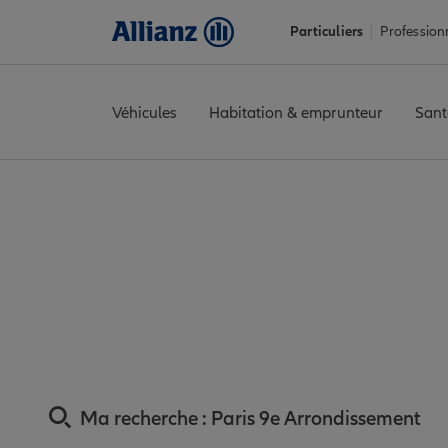
Particuliers
Profession
Véhicules
Habitation & emprunteur
Sant
Accueil
Trouver une agence Allianz
Assurance Paris
Assuranc
Assurance Paris 9
P
Ma recherche :
Paris 9e Arrondissement