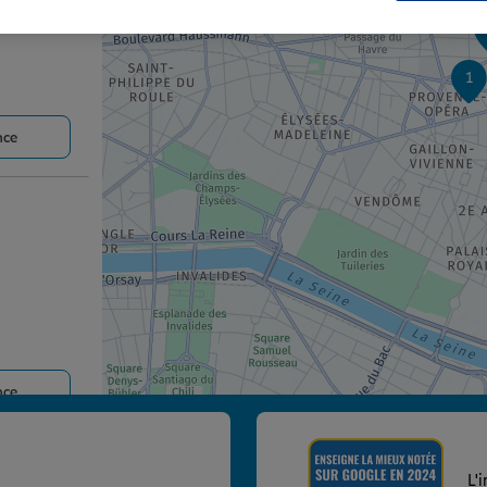
1
nce
nce
L'