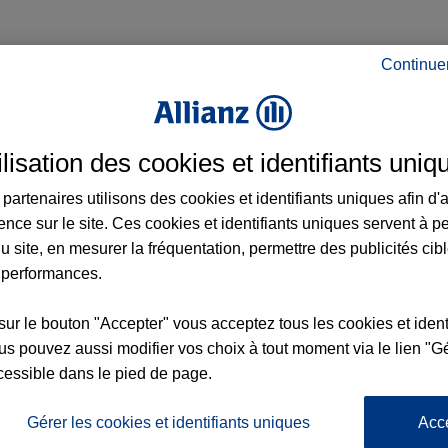
Continue
Paris 9e Arrondissement et aux alentours :
ilisation des cookies et identifiants uniq
partenaires utilisons des cookies et identifiants uniques afin d'
ence sur le site. Ces cookies et identifiants uniques servent à p
u site, en mesurer la fréquentation, permettre des publicités cib
 performances.
sur le bouton "Accepter" vous acceptez tous les cookies et ident
nce
s pouvez aussi modifier vos choix à tout moment via le lien "Gé
5
cessible dans le pied de page.
TTE
Gérer les cookies et identifiants uniques
Acc