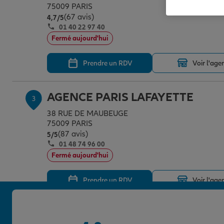
75009 PARIS
(67 avis)
Note de 4.7 sur 5
4,7
/5
01 40 22 97 40
Fermé aujourd'hui
Prendre un RDV
Voir l'age
AGENCE PARIS LAFAYETTE
3
38 RUE DE MAUBEUGE
75009 PARIS
(87 avis)
Note de 5 sur 5
5
/5
01 48 74 96 00
Fermé aujourd'hui
Prendre un RDV
Voir l'age
AGENCE PARIS LORETTE
4