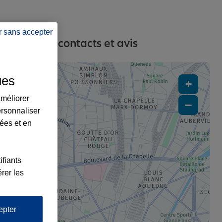
r sans accepter
 adresses, contacts et avis
ues
+
améliorer
−
ersonnaliser
lées et en
ifiants
rer les
4
3
epter