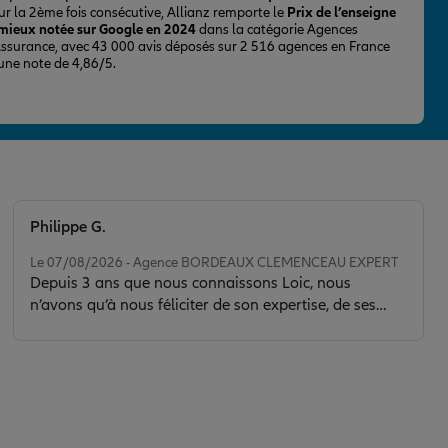
ur la 2ème fois consécutive, Allianz remporte le
Prix de l’enseigne
 mieux notée sur Google en 2024
dans la catégorie Agences
Assurance, avec 43 000 avis déposés sur 2 516 agences en France
 une note de 4,86/5.
Philippe G.
Note de 5 sur 5
Le 07/08/2026 - Agence BORDEAUX CLEMENCEAU EXPERT
Depuis 3 ans que nous connaissons Loic, nous
n’avons qu’à nous féliciter de son expertise, de ses
conseils et de la clarté de son discours. Il nous a sorti
d’une situation délicate en faisant toujours preuve de
calme, de sérénité et de discernement. Son contact est
de plus très agréable.