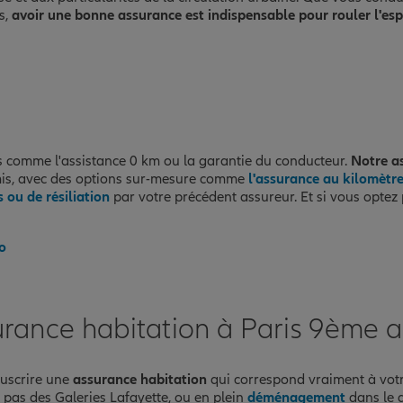
s,
avoir une bonne assurance est indispensable pour rouler l'espr
 comme l'assistance 0 km ou la garantie du conducteur.
Notre as
mis, avec des options sur-mesure comme
l'assurance au kilomètr
 ou de résiliation
par votre précédent assureur. Et si vous opte
o
urance habitation à Paris 9ème a
ouscrire une
assurance habitation
qui correspond vraiment à vot
x pas des Galeries Lafayette, ou en plein
déménagement
dans le q