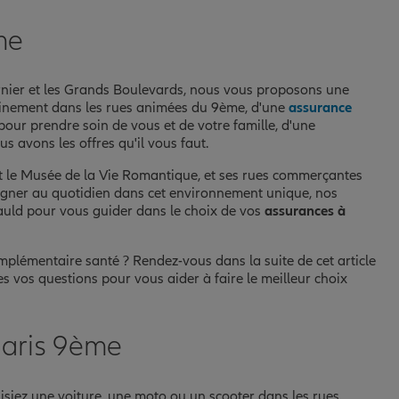
me
rnier et les Grands Boulevards, nous vous proposons une
einement dans les rues animées du 9ème, d'une
assurance
our prendre soin de vous et de votre famille, d'une
s avons les offres qu'il vous faut.
t le Musée de la Vie Romantique, et ses rues commerçantes
pagner au quotidien dans cet environnement unique, nos
cauld pour vous guider dans le choix de vos
assurances à
plémentaire santé ? Rendez-vous dans la suite de cet article
es vos questions pour vous aider à faire le meilleur choix
Paris 9ème
uisiez une voiture, une moto ou un scooter dans les rues