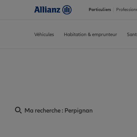
Particuliers
Profession
Véhicules
Habitation & emprunteur
Sant
Accueil
Trouver une agence Allianz
Assurance Pyrénées-Orie
Assur
Ma recherche :
Perpignan