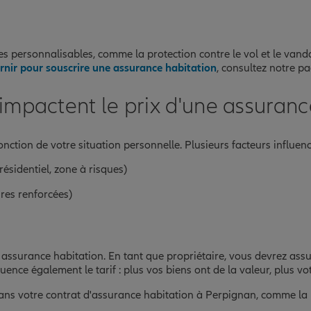
nce
ersonnalisables, comme la protection contre le vol et le vanda
rnir pour souscrire une assurance habitation
, consultez notre pa
E
i impactent le prix d'une assuran
onction de votre situation personnelle. Plusieurs facteurs influenc
résidentiel, zone à risques)
res renforcées)
nce
UE
re assurance habitation. En tant que propriétaire, vous devrez ass
luence également le tarif : plus vos biens ont de la valeur, plus v
 dans votre contrat d'assurance habitation à Perpignan, comme la