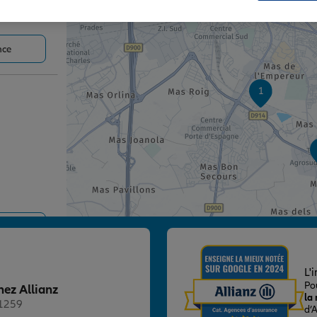
nce
1
nce
L'
Po
hez Allianz
la
21259
d’