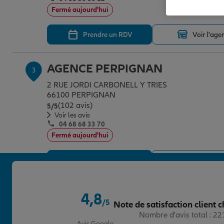
Fermé aujourd'hui
Prendre un RDV
Voir l'age
AGENCE PERPIGNAN
3
2 RUE JORDI CARBONELL Y TRIES
66100 PERPIGNAN
(102 avis)
Note de 5 sur 5
5
/5
Voir les avis
04 68 68 33 70
Fermé aujourd'hui
Prendre un RDV
Voir l'age
AGENCE PERPIGNAN BALEARES
4,8
4
/5
Note de satisfaction client c
840 AVENUE D ARGELES SUR MER
Note de 4.8 sur 5
Nombre d'avis total : 2
66000 PERPIGNAN
Avis Google