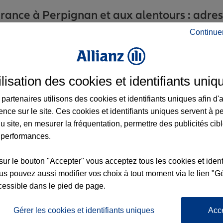
ance à Perpignan et aux alentours : adress
Continue
x2
ilisation des cookies et identifiants uniq
partenaires utilisons des cookies et identifiants uniques afin d'
ence sur le site. Ces cookies et identifiants uniques servent à p
u site, en mesurer la fréquentation, permettre des publicités cib
 performances.
nce
sur le bouton "Accepter" vous acceptez tous les cookies et ident
s pouvez aussi modifier vos choix à tout moment via le lien "Gé
x3
cessible dans le pied de page.
9
Gérer les cookies et identifiants uniques
Acc
x2