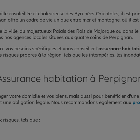
E
le ensoleillée et chaleureuse des Pyrénées-Orientales, il est pri
an offre un cadre de vie unique entre mer et montagne, où il est 
 la ville, du majestueux Palais des Rois de Majorque ou dans le
ns nos agences locales situées aux quatre coins de Perpignan.
vos besoins spécifiques et vous conseiller l'
assurance habitat
 risques propres à la région, tels que les intempéries, les inondat
nce
Assurance habitation à Perpigna
éger votre domicile et vos biens, mais aussi pour bénéficier d'un
 est une obligation légale. Nous recommandons également aux
pro
risques, tels que :