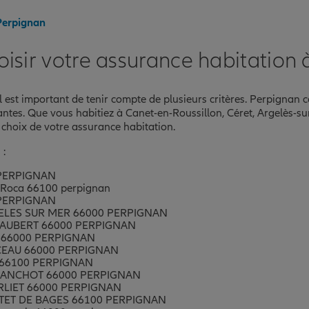
 Perpignan
sir votre assurance habitation 
nce
 il est important de tenir compte de plusieurs critères. Perpignan
CHE
nantes. Que vous habitiez à Canet-en-Roussillon, Céret, Argelès-
hoix de votre assurance habitation.
 :
 PERPIGNAN
as Roca 66100 perpignan
 PERPIGNAN
ELES SUR MER 66000 PERPIGNAN
LAUBERT 66000 PERPIGNAN
nce
T 66000 PERPIGNAN
CEAU 66000 PERPIGNAN
 66100 PERPIGNAN
 PANCHOT 66000 PERPIGNAN
D 2
RLIET 66000 PERPIGNAN
TET DE BAGES 66100 PERPIGNAN