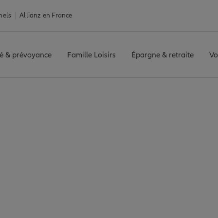
nels
Allianz en France
é & prévoyance
Famille Loisirs
Épargne & retraite
Vo
ntales
Assurance Perpignan
Assurance habitation
ance habitation Per