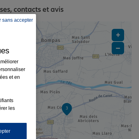
es, contacts et avis
r sans accepter
+
−
ues
améliorer
ersonnaliser
lées et en
ifiants
rer les
3
2
epter