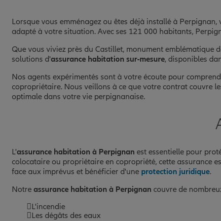
AGENCE PERPIGNAN MAJORQU
Lorsque vous emménagez ou êtes déjà installé à Perpignan, vil
8
adapté à votre situation. Avec ses 121 000 habitants, Perpign
6 BD JF KENNEDY
Que vous viviez près du Castillet, monument emblématique de
66100 PERPIGNAN
solutions d'
assurance habitation sur-mesure
, disponibles da
(55 avis)
Note de 4.7 sur 5
4,7
/5
Voir les avis
Nos agents expérimentés sont à votre écoute pour comprendre 
04 68 67 40 40
copropriétaire. Nous veillons à ce que votre contrat couvre les
Fermé aujourd'hui
optimale dans votre vie perpignanaise.
Prendre un RDV
Voir l'age
AGENCE PERPIGNAN PANCHOT
9
L'
assurance habitation à Perpignan
est essentielle pour prot
colocataire ou propriétaire en copropriété, cette assurance
68 AVENUE JULIEN PANCHOT
face aux imprévus et bénéficier d'une
protection juridique
.
66000 PERPIGNAN
(86 avis)
Note de 4.8 sur 5
4,8
/5
Notre
assurance habitation à Perpignan
couvre de nombreux 
Voir les avis
04 68 21 69 65
L'incendie
Fermé aujourd'hui
Les dégâts des eaux