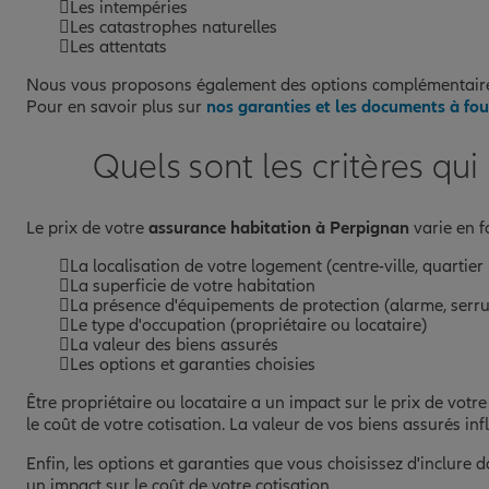
Les intempéries
Les catastrophes naturelles
Prendre un RDV
Voir l'age
Les attentats
Nous vous proposons également des options complémentaires p
Pour en savoir plus sur
nos garanties et les documents à fou
AGENCE PERPIGNAN POLYGON
10
363 BD MARIUS BERLIET
Quels sont les critères qu
66000 PERPIGNAN
(95 avis)
Note de 4.7 sur 5
4,7
/5
Voir les avis
Le prix de votre
assurance habitation à Perpignan
varie en f
04 68 61 02 52
Fermé aujourd'hui
La localisation de votre logement (centre-ville, quartier 
La superficie de votre habitation
La présence d'équipements de protection (alarme, serru
Prendre un RDV
Voir l'age
Le type d'occupation (propriétaire ou locataire)
La valeur des biens assurés
Les options et garanties choisies
AGENCE PERPIGNAN REPUBLIQ
11
Être propriétaire ou locataire a un impact sur le prix de vot
11 RUE DU POUNTET DE BAGES
le coût de votre cotisation. La valeur de vos biens assurés inf
66100 PERPIGNAN
Enfin, les options et garanties que vous choisissez d'inclure
(57 avis)
Note de 4.9 sur 5
4,9
/5
un impact sur le coût de votre cotisation.
Voir les avis