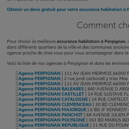
04 68 66 88 12
Obtenir un devis gratuit pour votre assurance habitation à
Fermé aujourd'hui
Comment choi
Prendre un RDV
Voir l'age
Pour choisir la meilleure
assurance habitation à Perpignan
,
AGENCE PERPIGNAN RIVE GAU
12
dans différents quartiers de la ville et des communes avoisi
agence proche de chez vous pour vous accompagner dans le c
80 AVENUE LOUIS TORCATIS
66000 PERPIGNAN
Voici la liste de nos agences à Perpignan et dans les environs
(172 avis)
Note de 4.9 sur 5
4,9
/5
Voir les avis
Agence PERPIGNAN
| 111 AV JEAN MERMOZ 66000
04 68 61 33 11
Agence PERPIGNAN
| 2 rue jordi carbonell y tries M
Agence PERPIGNAN
| 111 AV JEAN MERMOZ 66000
Fermé aujourd'hui
Agence PERPIGNAN BALEARES
| 840 AVENUE D ARG
Agence PERPIGNAN CASTILLET
| 14 RUE GUSTAVE F
Prendre un RDV
Voir l'age
Agence PERPIGNAN CATALOGNE
| 14 RUE CARTELE
Agence PERPIGNAN CLEMENCEAU
| 30 BD CLEMEN
Agence PERPIGNAN MAJORQUE
| 6 BD JF KENNEDY
Agence PERPIGNAN PANCHOT
| 68 AVENUE JULIEN
AGENCE PERPIGNAN TECHNOSU
13
Agence PERPIGNAN POLYGONE
| 363 BD MARIUS BE
Agence PERPIGNAN REPUBLIQUE
| 11 RUE DU POUN
67 AVENUE EOLE TECHNOSUD 2