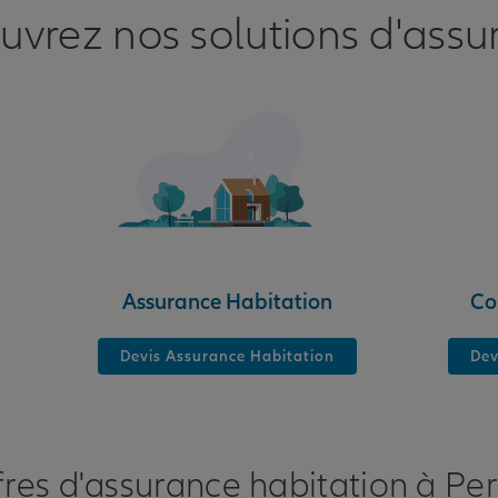
uvrez nos solutions d'assu
nce
NE
Assurance Habitation
Co
Devis Assurance Habitation
Dev
fres d'assurance habitation à Pe
nce