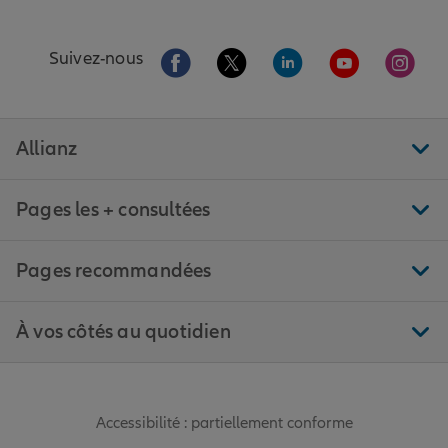
Aller sur la page Facebook de Allianz
Aller sur la page Twitter de All
Aller sur la page Linke
Aller sur la pa
Aller 
Suivez-nous
Allianz
Pages les + consultées
Pages recommandées
À vos côtés au quotidien
Accessibilité : partiellement conforme