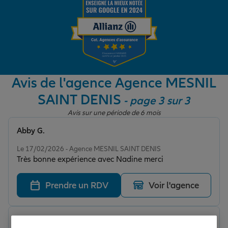
Garantie des accidents de la vie
Assurance scolaire
Avis de l'agence Agence MESNIL
SAINT DENIS
- page 3 sur 3
Protection juridique
Avis sur une période de 6 mois
Abby G.
Note de 5 sur 5
Retraite
Le 17/02/2026 - Agence MESNIL SAINT DENIS
Très bonne expérience avec Nadine merci
Tous nos devis d'assurance
Prendre un RDV
Voir l'agence
Umut Z.