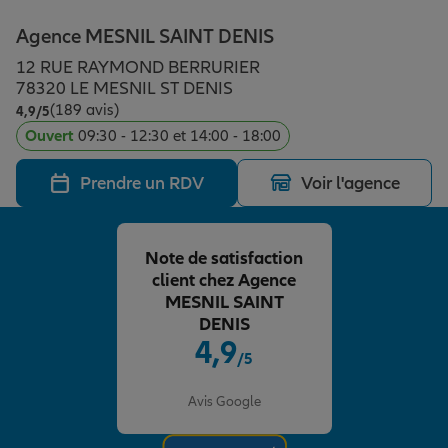
Épargne & retraite
Assurance emprunteur
Prévoyance et dépendance
Protection de la famille
Agence MESNIL SAINT DENIS
12 RUE RAYMOND BERRURIER
Vos projets
Assurance animal de compagnie
Protection juridique
Plan épargne retraite
78320 LE MESNIL ST DENIS
(189 avis)
Note de 4.9 sur 5
4,9
/5
Ouvert
09:30 - 12:30 et 14:00 - 18:00
Conseil assurance
Assurance vie
Partir en vacances
Prendre un RDV
Voir l'agence
Outre-mer
Placements financiers
Déménager
Note de satisfaction
client chez Agence
Professionnels
Investissements immobiliers
Changer de voiture
Assurance auto
MESNIL SAINT
DENIS
4,9
/5
Allianz en France
Transmission
Départ à la retraite
Assurance habitation
Note de 4.9 sur 5
Avis Google
Préparer l’avenir
Le Pack Famille