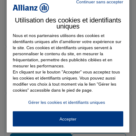
Note de 5 sur 5
Continuer sans accepter
Le 14/02/2026 - Agence MESNIL SAINT DENIS
Je tien a remercier Nadine pour sa gentillesse et son
écoute, encore merci !
Utilisation des cookies et identifiants
uniques
Prendre un RDV
Voir l'agence
Nous et nos partenaires utilisons des cookies et
identifiants uniques afin d'améliorer votre expérience sur
le site. Ces cookies et identifiants uniques servent à
personnaliser le contenu du site, en mesurer la
Christophe V.
fréquentation, permettre des publicités ciblées et en
Note de 5 sur 5
mesurer les performances.
Le 11/02/2026 - Agence MESNIL SAINT DENIS
En cliquant sur le bouton "Accepter" vous acceptez tous
les cookies et identifiants uniques. Vous pouvez aussi
Prendre un RDV
Voir l'agence
modifier vos choix à tout moment via le lien "Gérer les
cookies" accessible dans le pied de page.
Alain M.
Gérer les cookies et identifiants uniques
Note de 5 sur 5
Le 10/02/2026 - Agence MESNIL SAINT DENIS
Conseillère commerciale disponible,claire dans la
Accepter
présentation des produits