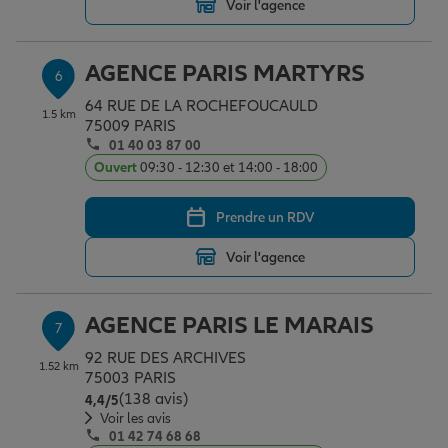
Voir l'agence
AGENCE PARIS MARTYRS
6
64 RUE DE LA ROCHEFOUCAULD
1.5 km
75009 PARIS
01 40 03 87 00
Ouvert
09:30 - 12:30 et 14:00 - 18:00
Prendre un RDV
Voir l'agence
AGENCE PARIS LE MARAIS
7
92 RUE DES ARCHIVES
1.52 km
75003 PARIS
(138 avis)
Note de 4.4 sur 5
4,4
/5
Voir les avis
01 42 74 68 68