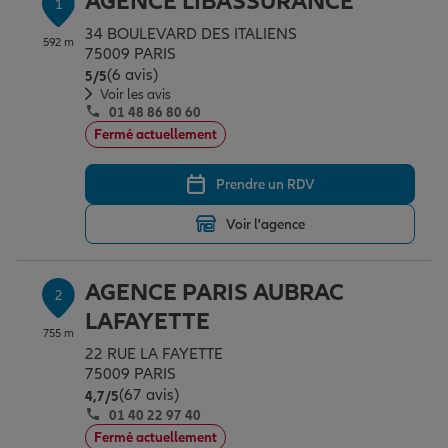
AGENCE LIBASSURANCE
1
Épargne & retraite
Assurance emprunteur
Prévoyance et dépendance
Protection de la famille
34 BOULEVARD DES ITALIENS
592 m
75009 PARIS
(6 avis)
Note de 5 sur 5
5
/5
Vos projets
Assurance animal de compagnie
Protection juridique
Plan épargne retraite
Voir les avis
01 48 86 80 60
Fermé actuellement
Conseil assurance
Assurance vie
Partir en vacances
Prendre un RDV
Voir l'agence
Outre-mer
Placements financiers
Déménager
AGENCE PARIS AUBRAC
2
Professionnels
Investissements immobiliers
Changer de voiture
Assurance auto
LAFAYETTE
755 m
22 RUE LA FAYETTE
Allianz en France
Transmission
Départ à la retraite
Assurance habitation
75009 PARIS
(67 avis)
Note de 4.7 sur 5
4,7
/5
01 40 22 97 40
Fermé actuellement
Préparer l’avenir
Le Pack Famille