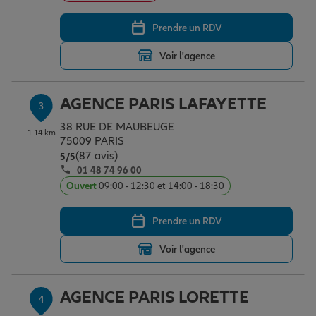
Prendre un RDV
Garantie des accidents de la vie
Voir l'agence
Assurance scolaire
AGENCE PARIS LAFAYETTE
3
38 RUE DE MAUBEUGE
1.14 km
75009 PARIS
Protection juridique
(87 avis)
Note de 5 sur 5
5
/5
01 48 74 96 00
Ouvert
09:00 - 12:30 et 14:00 - 18:30
Retraite
Prendre un RDV
Voir l'agence
Tous nos devis d'assurance
AGENCE PARIS LORETTE
4