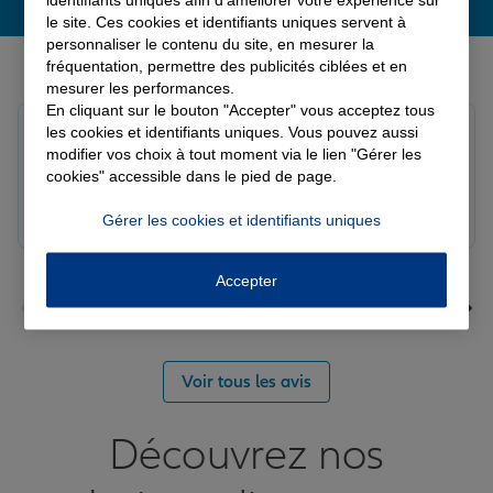
le site. Ces cookies et identifiants uniques servent à
personnaliser le contenu du site, en mesurer la
Derniers avis de nos agences Allianz
fréquentation, permettre des publicités ciblées et en
mesurer les performances.
En cliquant sur le bouton "Accepter" vous acceptez tous
louna p.
les cookies et identifiants uniques. Vous pouvez aussi
Note de 5 sur 5
modifier vos choix à tout moment via le lien "Gérer les
Le 06/08/2026 - Agence SOURDEVAL
cookies" accessible dans le pied de page.
Gérer les cookies et identifiants uniques
Accepter
Voir tous les avis
Découvrez nos