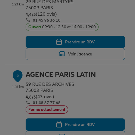
29 RUE DES MARTYRS
1.23 km
75009 PARIS
(120 avis)
Note de 4.4 sur 5
4,4
/5
01 45 96 36 10
Ouvert
09:30 - 12:30 et 14:00 - 19:00
Prendre un RDV
Voir l'agence
AGENCE PARIS LATIN
5
59 RUE DES ARCHIVES
1.45 km
75003 PARIS
(43 avis)
Note de 4.8 sur 5
4,8
/5
01 48 87 77 68
Fermé actuellement
Prendre un RDV