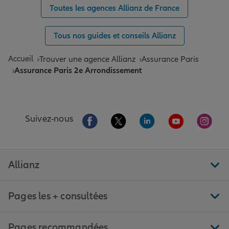
Toutes les agences Allianz de France
Tous nos guides et conseils Allianz
Accueil
Trouver une agence Allianz
Assurance Paris
Assurance Paris 2e Arrondissement
Aller sur la page Facebook de Allianz
Aller sur la page Twitter de All
Aller sur la page Linke
Aller sur la pa
Aller 
Suivez-nous
Allianz
Pages les + consultées
Pages recommandées