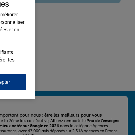
ues
améliorer
ersonnaliser
lées et en
ifiants
rer les
epter
important pour nous :
être les meilleurs pour vous
ur la 2ème fois consécutive, Allianz remporte le
Prix de l’enseigne
 mieux notée sur Google en 2024
dans la catégorie Agences
Assurance, avec 43 000 avis déposés sur 2 516 agences en France