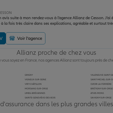
 CESSON
uite à mon rendez-vous à l’agence Allianz de Cesson. J’ai été très bien accueilli
 la fois très claire dans ses explications, agréable et surtout trè
re à toutes mes questions et m’a apporté des conseils utiles et a
ber sur une personne compétente et à l’écoute. Je recommande v
DV
Voir l'agence
Allianz proche de chez vous
vous soyez en France, nos agences Allianz sont toujours près de ch
GRIGNY
VILLENEUVE-SAINT-
VIGNEUX-SUR-SEINE
SAINT-MICHEL-SUR-
VIRY-CHÂTILLON
OZOIR-LA-FERRIÈRE
MORSANG-SUR-ORGE
BRÉTIGNY-SUR-ORGE
LIMEIL-BRÉVANNES
ATHIS-MONS
SAINTE-GENEVIÈVE-DES-BOIS
SAVIGNY-SUR-ORGE
 d'assurance dans les plus grandes ville