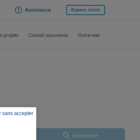
Assistance
Espace client
s projets
Conseil assurance
Outre-mer
ce CESSON
r sans accepter
Recherche
Utiliser ma position