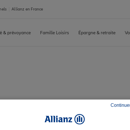
nels
Allianz en France
é & prévoyance
Famille Loisirs
Épargne & retraite
Vo
ESSON
Avis agence CESSON
z les avis de l'agen
Continue