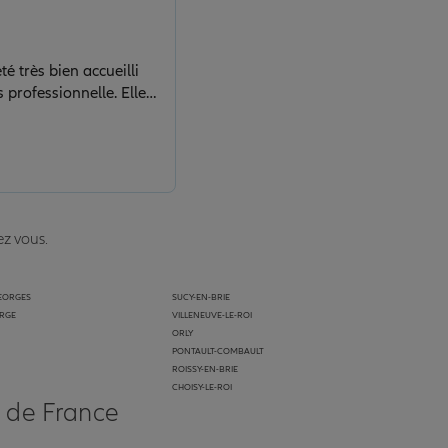
s professionnelle. Elle a
daptés à ma situation.
ivement cette agence.
ez vous.
GEORGES
SUCY-EN-BRIE
ORGE
VILLENEUVE-LE-ROI
ORLY
PONTAULT-COMBAULT
ROISSY-EN-BRIE
CHOISY-LE-ROI
s de France