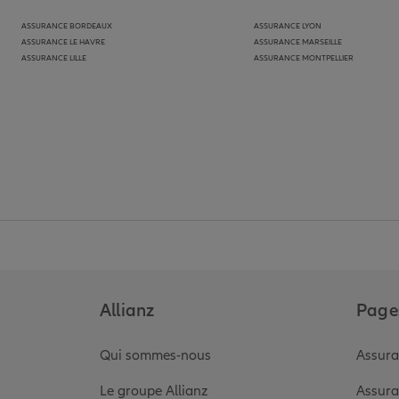
ASSURANCE BORDEAUX
ASSURANCE LYON
ASSURANCE LE HAVRE
ASSURANCE MARSEILLE
ASSURANCE LILLE
ASSURANCE MONTPELLIER
Allianz
Pages
Qui sommes-nous
Assura
Le groupe Allianz
Assura