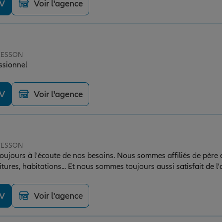
DV
Voir l'agence
 CESSON
ssionnel
DV
Voir l'agence
 CESSON
oujours à l'écoute de nos besoins. Nous sommes affiliés de père en 
tures, habitations... Et nous sommes toujours aussi satisfait de l'
vivement l'agence Allianz Benoît Tissier
DV
Voir l'agence