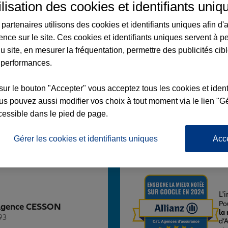
ilisation des cookies et identifiants uniq
partenaires utilisons des cookies et identifiants uniques afin d'
ence sur le site. Ces cookies et identifiants uniques servent à p
u site, en mesurer la fréquentation, permettre des publicités cib
ON
 performances.
NIER
sur le bouton "Accepter" vous acceptez tous les cookies et ident
s pouvez aussi modifier vos choix à tout moment via le lien "Gé
cessible dans le pied de page.
 14:00 - 18:00
Gérer les cookies et identifiants uniques
Acc
Voir l'agence
L'
Po
z Agence CESSON
la
93
d’