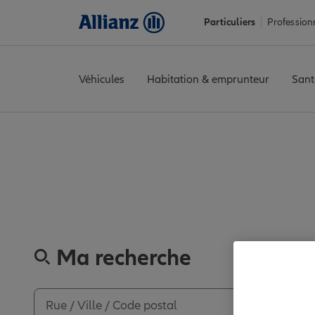
Particuliers
Profession
Véhicules
Habitation & emprunteur
Sant
Accueil
Trouver une agence Allianz
Seine-et-Marne
Cesson
C
Découvre
Ma recherche