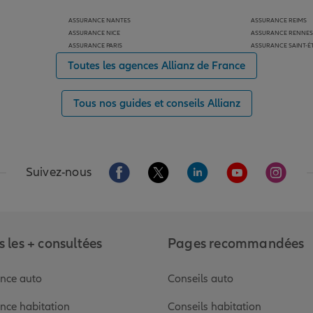
ASSURANCE NANTES
ASSURANCE REIMS
ASSURANCE NICE
ASSURANCE RENNES
ASSURANCE PARIS
ASSURANCE SAINT-É
Toutes les agences Allianz de France
Tous nos guides et conseils Allianz
Aller sur la page Facebook de Allianz
Aller sur la page Twitter de Alli
Aller sur la page Linked
Aller sur la pa
Aller s
Suivez-nous
 les + consultées
Pages recommandées
nce auto
Conseils auto
nce habitation
Conseils habitation