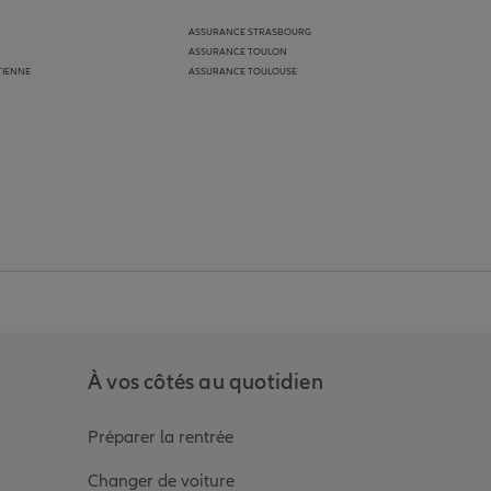
ASSURANCE STRASBOURG
ASSURANCE TOULON
TIENNE
ASSURANCE TOULOUSE
anz
in de Allianz
ge Youtube de Allianz
ur la page Instagram de Allianz
À vos côtés au quotidien
Préparer la rentrée
Changer de voiture