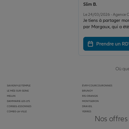
Slim B.
Note de 5 sur 5
Le 24/03/2026 - Agence
Je tiens à partager mon avis s
par Margaux, qui a été à
pris le temps de répond
C’est rassurant de tom
Prendre un R
Où que 
SAVIGNY-LE-TEMPLE
ÉVRY-COURCOURONNES
LE MÉE-SUR-SEINE
BRUNOY
MELUN
RIS-ORANGIS
DAMMARIE-LES-LYS
MONTGERON
CORBEIL-ESSONNES
DRAVEIL
COMBS-LA-VILLE
YERRES
Nos offres