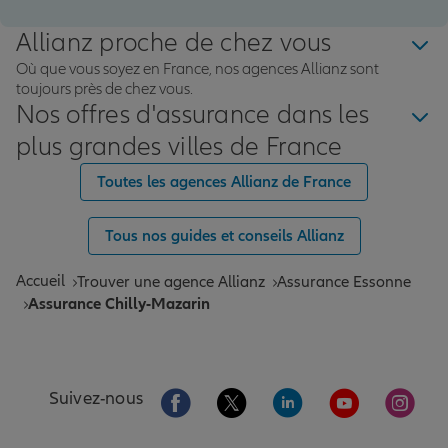
Allianz proche de chez vous
Où que vous soyez en France, nos agences Allianz sont
toujours près de chez vous.
Nos offres d'assurance dans les
plus grandes villes de France
Toutes les agences Allianz de France
Tous nos guides et conseils Allianz
Accueil
Trouver une agence Allianz
Assurance Essonne
Assurance Chilly-Mazarin
Aller sur la page Facebook de Allianz
Aller sur la page Twitter de All
Aller sur la page Linke
Aller sur la pa
Aller 
Suivez-nous