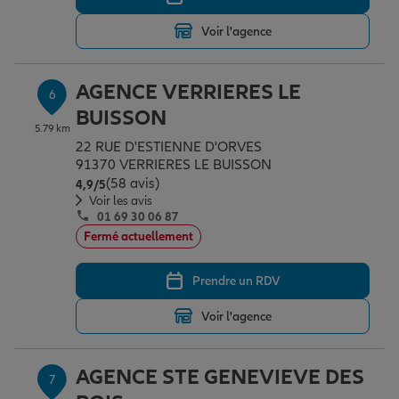
Voir l'agence
AGENCE VERRIERES LE
6
BUISSON
5.79 km
22 RUE D'ESTIENNE D'ORVES
91370 VERRIERES LE BUISSON
(58 avis)
Note de 4.9 sur 5
4,9
/5
Voir les avis
01 69 30 06 87
Fermé actuellement
Prendre un RDV
Voir l'agence
AGENCE STE GENEVIEVE DES
7