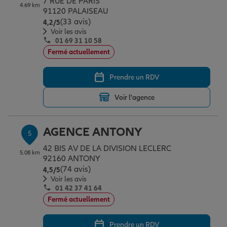
7 RUE DE PARIS
4.69 km
91120 PALAISEAU
(33 avis)
Note de 4.2 sur 5
4,2
/5
Voir les avis
01 69 31 10 58
Fermé actuellement
Prendre un RDV
Voir l'agence
AGENCE ANTONY
5
42 BIS AV DE LA DIVISION LECLERC
5.08 km
92160 ANTONY
(74 avis)
Note de 4.5 sur 5
4,5
/5
Voir les avis
01 42 37 41 64
Fermé actuellement
Prendre un RDV