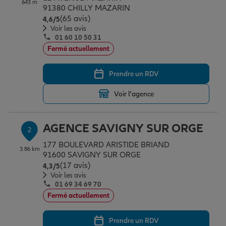
643 m
Épargne & retraite
Assurance emprunteur
Prévoyance et dépendance
Protection de la famille
91380 CHILLY MAZARIN
(65 avis)
Note de 4.6 sur 5
4,6
/5
Voir les avis
01 60 10 50 31
Vos projets
Assurance animal de compagnie
Protection juridique
Plan épargne retraite
Fermé actuellement
Prendre un RDV
Conseil assurance
Assurance vie
Partir en vacances
Voir l'agence
Outre-mer
Placements financiers
Déménager
AGENCE SAVIGNY SUR ORGE
2
177 BOULEVARD ARISTIDE BRIAND
3.86 km
Professionnels
Investissements immobiliers
Changer de voiture
Assurance auto
91600 SAVIGNY SUR ORGE
(17 avis)
Note de 4.3 sur 5
4,3
/5
Voir les avis
01 69 34 69 70
Allianz en France
Transmission
Départ à la retraite
Assurance habitation
Fermé actuellement
Prendre un RDV
Préparer l’avenir
Le Pack Famille