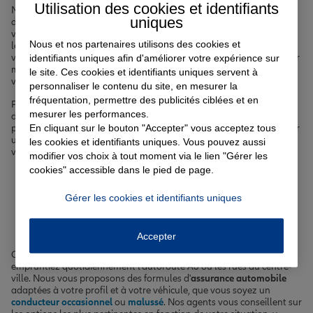
Utilisation des cookies et identifiants
Notre équipe d'agents expérimentés vous conseille sur les
uniques
différentes options d'
assurance automobile
, qu'il s'agisse d'une
voiture, d'une moto ou d'un scooter, pour circuler sereinement dans
Nous et nos partenaires utilisons des cookies et
les rues de Chilly-Mazarin ou sur l'autoroute A6 toute proche. Nous
identifiants uniques afin d'améliorer votre expérience sur
vous proposons également des formules d'
assurance habitation
sur
mesure, que vous soyez locataire ou propriétaire, pour protéger
le site. Ces cookies et identifiants uniques servent à
votre logement contre les aléas du quotidien.
personnaliser le contenu du site, en mesurer la
fréquentation, permettre des publicités ciblées et en
Pour votre santé et celle de vos proches, nous mettons à votre
mesurer les performances.
disposition des offres de
complémentaire santé
adaptées à chaque
En cliquant sur le bouton "Accepter" vous acceptez tous
profil : célibataire, couple, famille. Enfin, si vous envisagez d'acquérir
un bien immobilier à Chilly-Mazarin, notre
assurance emprunteur
les cookies et identifiants uniques. Vous pouvez aussi
vous permet de
sécuriser votre prêt
dans les meilleures conditions.
modifier vos choix à tout moment via le lien "Gérer les
cookies" accessible dans le pied de page.
Votre assurance auto, moto
Gérer les cookies et identifiants uniques
ou scooter à Chilly-Mazarin
Accepter
Circuler en toute sérénité à Chilly-Mazarin est essentiel, que vous
empruntiez quotidiennement l'autoroute A6 ou les rues du centre-
ville. Nous vous proposons des formules d'
assurance automobile
adaptées à votre profil et à votre véhicule, que vous soyez un
conducteur occasionnel
ou
malussé
. Nos agents vous conseillent sur