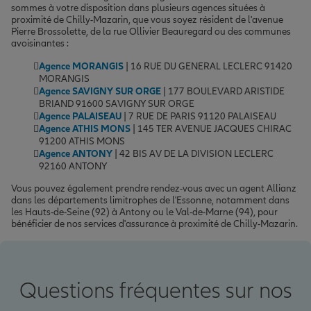
sommes à votre disposition dans plusieurs agences situées à
proximité de Chilly-Mazarin, que vous soyez résident de l'avenue
Pierre Brossolette, de la rue Ollivier Beauregard ou des communes
avoisinantes :
Agence MORANGIS
| 16 RUE DU GENERAL LECLERC 91420
MORANGIS
Agence SAVIGNY SUR ORGE
| 177 BOULEVARD ARISTIDE
BRIAND 91600 SAVIGNY SUR ORGE
Agence PALAISEAU
| 7 RUE DE PARIS 91120 PALAISEAU
Agence ATHIS MONS
| 145 TER AVENUE JACQUES CHIRAC
91200 ATHIS MONS
Agence ANTONY
| 42 BIS AV DE LA DIVISION LECLERC
92160 ANTONY
Vous pouvez également prendre rendez-vous avec un agent Allianz
dans les départements limitrophes de l'Essonne, notamment dans
les Hauts-de-Seine (92) à Antony ou le Val-de-Marne (94), pour
bénéficier de nos services d'assurance à proximité de Chilly-Mazarin.
Questions fréquentes sur nos