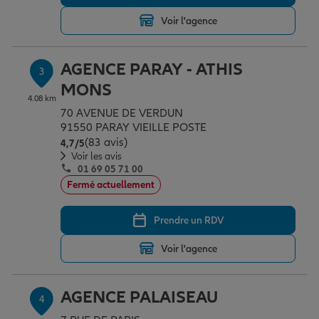
Voir l'agence
Garantie des accidents de la vie
AGENCE PARAY - ATHIS
3
MONS
Assurance scolaire
4.08 km
70 AVENUE DE VERDUN
91550 PARAY VIEILLE POSTE
(83 avis)
Note de 4.7 sur 5
4,7
/5
Protection juridique
Voir les avis
01 69 05 71 00
Fermé actuellement
Retraite
Prendre un RDV
Voir l'agence
Tous nos devis d'assurance
AGENCE PALAISEAU
4