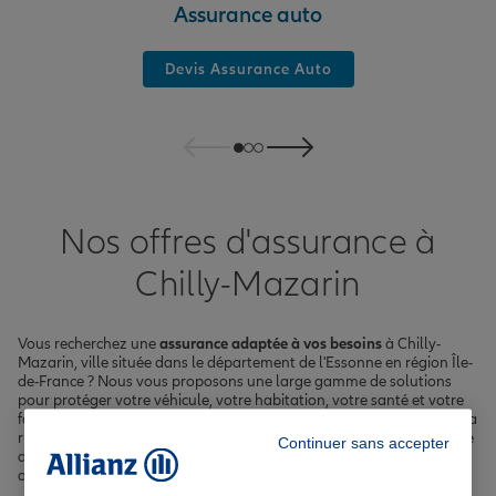
Assurance auto
Devis Assurance Auto
Nos offres d'assurance à
Chilly-Mazarin
Vous recherchez une
assurance adaptée à vos besoins
à Chilly-
Mazarin, ville située dans le département de l'Essonne en région Île-
de-France ? Nous vous proposons une large gamme de solutions
pour protéger votre véhicule, votre habitation, votre santé et votre
famille. Que vous soyez résident de l'avenue Pierre Brossolette, de la
rue Ollivier Beauregard ou de tout autre quartier de cette commune
Continuer sans accepter
de plus de 20 000 habitants, nous sommes là pour vous
accompagner.