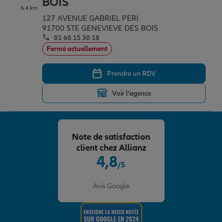
BOIS
6.4 km
127 AVENUE GABRIEL PERI
91700 STE GENEVIEVE DES BOIS
01 60 15 30 18
Fermé actuellement
Prendre un RDV
Voir l'agence
Note de satisfaction
client chez Allianz
4,8
/5
Note de 4.8 sur 5
Avis Google