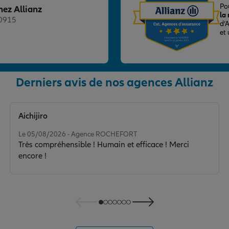
Po
hez Allianz
la
20915
d’
et
nce
Derniers avis de nos agences Allianz
Aichijiro
Note de 5 sur 5
Le 05/08/2026 - Agence ROCHEFORT
Très compréhensible ! Humain et efficace ! Merci
encore !
nce