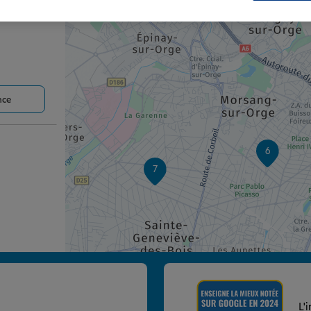
nce
6
7
nce
L'