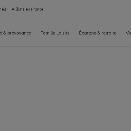
nels
Allianz en France
é & prévoyance
Famille Loisirs
Épargne & retraite
Vo
ance Juvisy-sur-Orge
ur-Orge : 7 agences 
de Juvisy-sur-Orge