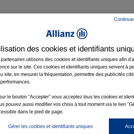
Continue
e à Juvisy-sur-Orge et aux alentours : adr
ilisation des cookies et identifiants uniq
partenaires utilisons des cookies et identifiants uniques afin d'
5
ence sur le site. Ces cookies et identifiants uniques servent à p
u site, en mesurer la fréquentation, permettre des publicités cib
 performances.
sur le bouton "Accepter" vous acceptez tous les cookies et ident
nce
1
s pouvez aussi modifier vos choix à tout moment via le lien "Gé
cessible dans le pied de page.
Gérer les cookies et identifiants uniques
Acc