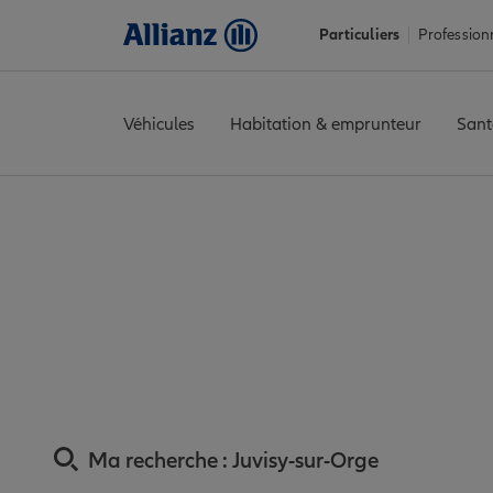
Particuliers
Profession
Véhicules
Habitation & emprunteur
Sant
Accueil
Trouver une agence Allianz
Assurance Essonne
Assur
Assurance Juvisy-s
Ma recherche :
Juvisy-sur-Orge