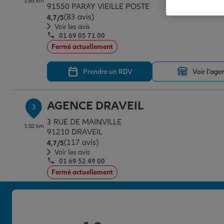
1.65 km
91550 PARAY VIEILLE POSTE
(83 avis)
Note de 4.7 sur 5
4,7
/5
Voir les avis
01 69 05 71 00
Fermé actuellement
Prendre un RDV
Voir l'age
AGENCE DRAVEIL
3
3 RUE DE MAINVILLE
3.02 km
91210 DRAVEIL
(117 avis)
Note de 4.7 sur 5
4,7
/5
Voir les avis
01 69 52 49 00
Fermé actuellement
Prendre un RDV
Voir l'age