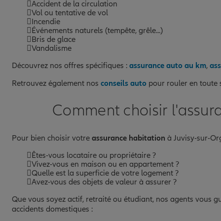
Accident de la circulation
Vol ou tentative de vol
Incendie
Événements naturels (tempête, grêle...)
Bris de glace
Vandalisme
Découvrez nos offres spécifiques :
assurance auto au km
,
ass
Retrouvez également nos
conseils auto
pour rouler en toute 
Comment choisir l'assura
Pour bien choisir votre
assurance habitation
à Juvisy-sur-Org
Êtes-vous locataire ou propriétaire ?
Vivez-vous en maison ou en appartement ?
Quelle est la superficie de votre logement ?
Avez-vous des objets de valeur à assurer ?
Que vous soyez actif, retraité ou étudiant, nos agents vous gui
accidents domestiques :