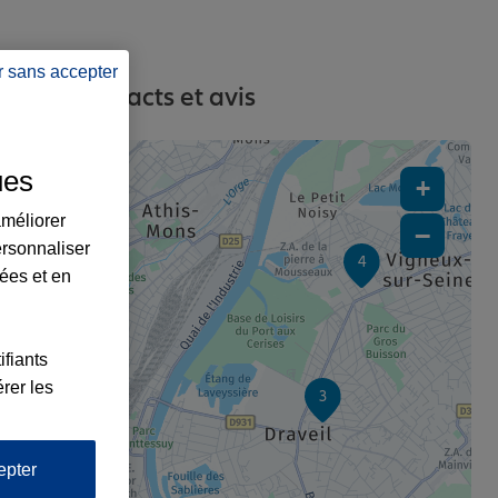
r sans accepter
esses, contacts et avis
ues
+
2
améliorer
−
ersonnaliser
4
lées et en
ifiants
rer les
3
epter