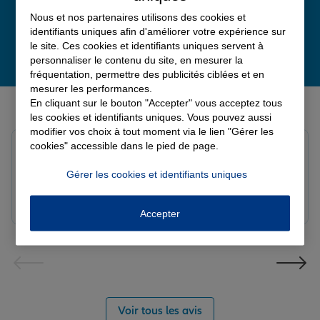
Nous et nos partenaires utilisons des cookies et
identifiants uniques afin d'améliorer votre expérience sur
le site. Ces cookies et identifiants uniques servent à
personnaliser le contenu du site, en mesurer la
fréquentation, permettre des publicités ciblées et en
mesurer les performances.
Derniers avis de nos agences Allianz
En cliquant sur le bouton "Accepter" vous acceptez tous
les cookies et identifiants uniques. Vous pouvez aussi
modifier vos choix à tout moment via le lien "Gérer les
cookies" accessible dans le pied de page.
Fanny B.
Note de 5 sur 5
Gérer les cookies et identifiants uniques
Le 09/08/2026 - Agence LANGRES-SAINT GEOSMES
Très bonne agence. Notre conseillère Laura est
réactive et professionnelle.
Accepter
Voir tous les avis