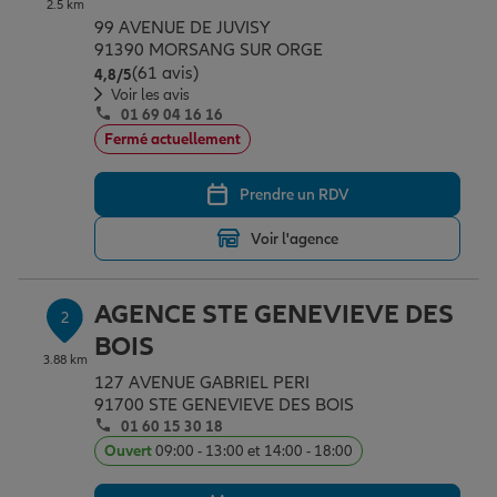
2.5 km
Épargne & retraite
Assurance emprunteur
Prévoyance et dépendance
Protection de la famille
99 AVENUE DE JUVISY
91390 MORSANG SUR ORGE
(61 avis)
Note de 4.8 sur 5
4,8
/5
Vos projets
Assurance animal de compagnie
Protection juridique
Plan épargne retraite
Voir les avis
01 69 04 16 16
Fermé actuellement
Conseil assurance
Assurance vie
Partir en vacances
Prendre un RDV
Voir l'agence
Outre-mer
Placements financiers
Déménager
AGENCE STE GENEVIEVE DES
2
Professionnels
Investissements immobiliers
Changer de voiture
Assurance auto
BOIS
3.88 km
127 AVENUE GABRIEL PERI
91700 STE GENEVIEVE DES BOIS
Allianz en France
Transmission
Départ à la retraite
Assurance habitation
01 60 15 30 18
Ouvert
09:00 - 13:00 et 14:00 - 18:00
Préparer l’avenir
Le Pack Famille