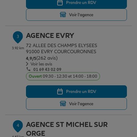
Prendre un RDV
Voir l'agence
Garantie des accidents de la vie
AGENCE EVRY
3
Assurance scolaire
72 ALLEE DES CHAMPS ELYSEES
3.92 km
91000 EVRY COURCOURONNES
(262 avis)
Note de 4.9 sur 5
4,9
/5
Voir les avis
Protection juridique
01 69 43 02 09
Ouvert
09:30 - 12:30 et 14:00 - 18:00
Retraite
Prendre un RDV
Voir l'agence
Tous nos devis d'assurance
AGENCE ST MICHEL SUR
4
ORGE