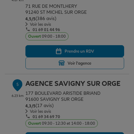
4.87 km
71 RUE DE MONTLHERY
91240 ST MICHEL SUR ORGE
(386 avis)
Note de 4.5 sur 5
4,5
/5
Voir les avis
01 69 01 44 96
Ouvert
09:00 - 18:00
Prendre un RDV
Voir l'agence
AGENCE SAVIGNY SUR ORGE
5
177 BOULEVARD ARISTIDE BRIAND
6.23 km
91600 SAVIGNY SUR ORGE
(17 avis)
Note de 4.3 sur 5
4,3
/5
Voir les avis
01 69 34 69 70
Ouvert
09:30 - 12:30 et 14:00 - 18:00