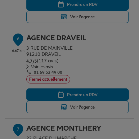
Prendre un RDV
Voir l'agence
AGENCE DRAVEIL
6
3 RUE DE MAINVILLE
6.67 km
91210 DRAVEIL
(117 avis)
Note de 4.7 sur 5
4,7
/5
Voir les avis
01 69 52 49 00
Fermé actuellement
Prendre un RDV
Voir l'agence
AGENCE MONTLHERY
7
23 PLACE DU MARCHE