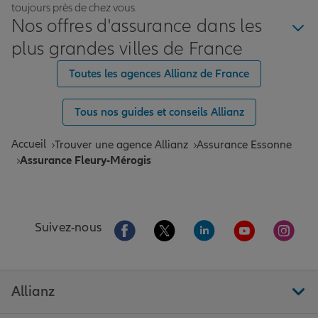
toujours près de chez vous.
Nos offres d'assurance dans les
plus grandes villes de France
Toutes les agences Allianz de France
Tous nos guides et conseils Allianz
Accueil
Trouver une agence Allianz
Assurance Essonne
Assurance Fleury-Mérogis
Aller sur la page Facebook de Allianz
Aller sur la page Twitter de All
Aller sur la page Linke
Aller sur la pa
Aller 
Suivez-nous
Allianz