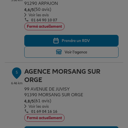
5.88 km
91290 ARPAJON
(50 avis)
Note de 4.6 sur 5
4,6
/5
Voir les avis
01 64 90 10 07
Fermé actuellement
Prendre un RDV
Voir l'agence
AGENCE MORSANG SUR
5
ORGE
6.46 km
99 AVENUE DE JUVISY
91390 MORSANG SUR ORGE
(61 avis)
Note de 4.8 sur 5
4,8
/5
Voir les avis
01 69 04 16 16
Fermé actuellement