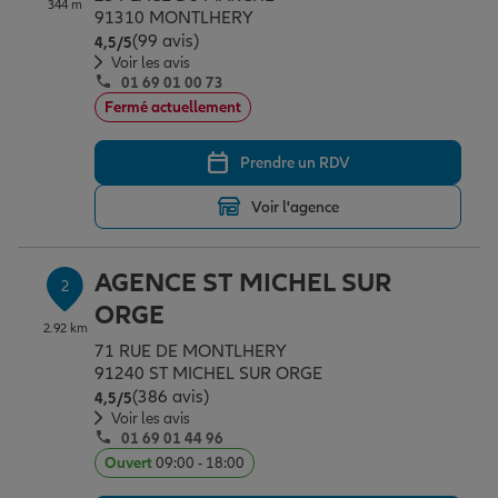
344 m
Épargne & retraite
Assurance emprunteur
Prévoyance et dépendance
Protection de la famille
91310 MONTLHERY
(99 avis)
Note de 4.5 sur 5
4,5
/5
Voir les avis
01 69 01 00 73
Vos projets
Assurance animal de compagnie
Protection juridique
Plan épargne retraite
Fermé actuellement
Prendre un RDV
Conseil assurance
Assurance vie
Partir en vacances
Voir l'agence
Outre-mer
Placements financiers
Déménager
AGENCE ST MICHEL SUR
2
ORGE
2.92 km
Professionnels
Investissements immobiliers
Changer de voiture
Assurance auto
71 RUE DE MONTLHERY
91240 ST MICHEL SUR ORGE
(386 avis)
Note de 4.5 sur 5
4,5
/5
Allianz en France
Transmission
Départ à la retraite
Assurance habitation
Voir les avis
01 69 01 44 96
Ouvert
09:00 - 18:00
Préparer l’avenir
Le Pack Famille