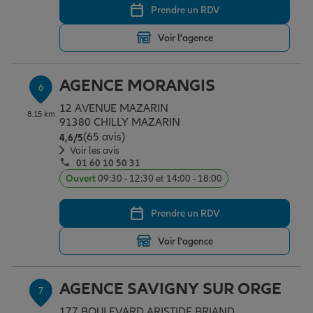
Prendre un RDV
Voir l'agence
AGENCE MORANGIS
6
12 AVENUE MAZARIN
8.15 km
91380 CHILLY MAZARIN
(65 avis)
Note de 4.6 sur 5
4,6
/5
Voir les avis
01 60 10 50 31
Ouvert
09:30 - 12:30 et 14:00 - 18:00
Prendre un RDV
Voir l'agence
AGENCE SAVIGNY SUR ORGE
7
177 BOULEVARD ARISTIDE BRIAND