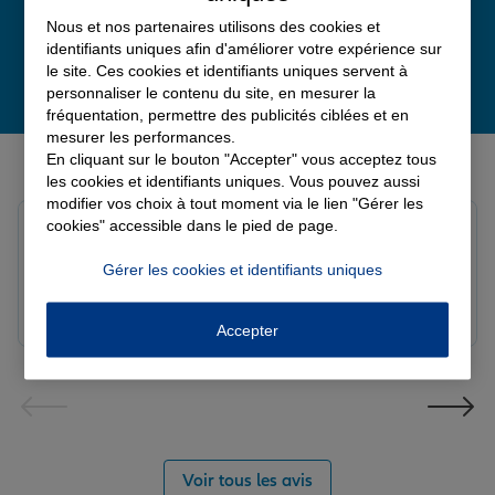
Nous et nos partenaires utilisons des cookies et
identifiants uniques afin d'améliorer votre expérience sur
le site. Ces cookies et identifiants uniques servent à
personnaliser le contenu du site, en mesurer la
fréquentation, permettre des publicités ciblées et en
mesurer les performances.
Derniers avis de nos agences Allianz
En cliquant sur le bouton "Accepter" vous acceptez tous
les cookies et identifiants uniques. Vous pouvez aussi
modifier vos choix à tout moment via le lien "Gérer les
cookies" accessible dans le pied de page.
Fanny B.
Note de 5 sur 5
Gérer les cookies et identifiants uniques
Le 09/08/2026 - Agence LANGRES-SAINT GEOSMES
Très bonne agence. Notre conseillère Laura est
réactive et professionnelle.
Accepter
Voir tous les avis