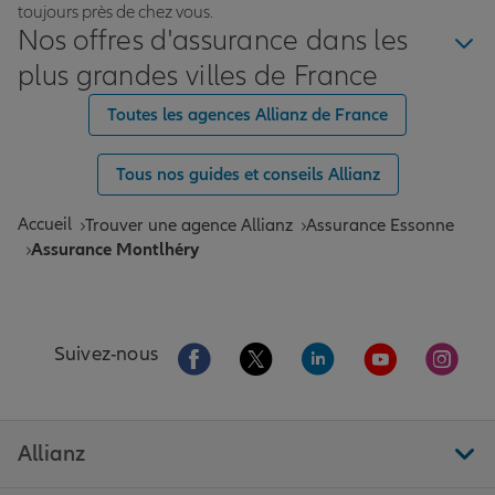
toujours près de chez vous.
Nos offres d'assurance dans les
plus grandes villes de France
Toutes les agences Allianz de France
Tous nos guides et conseils Allianz
Accueil
Trouver une agence Allianz
Assurance Essonne
Assurance Montlhéry
Aller sur la page Facebook de Allianz
Aller sur la page Twitter de All
Aller sur la page Linke
Aller sur la pa
Aller 
Suivez-nous
Allianz